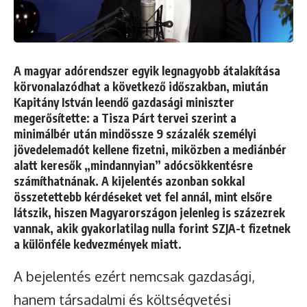
A magyar adórendszer egyik legnagyobb átalakítása
körvonalazódhat a következő időszakban, miután
Kapitány István leendő gazdasági miniszter
megerősítette: a Tisza Párt tervei szerint a
minimálbér után mindössze 9 százalék személyi
jövedelemadót kellene fizetni, miközben a mediánbér
alatt keresők „mindannyian” adócsökkentésre
számíthatnának. A kijelentés azonban sokkal
összetettebb kérdéseket vet fel annál, mint elsőre
látszik, hiszen Magyarországon jelenleg is százezrek
vannak, akik gyakorlatilag nulla forint SZJA-t fizetnek
a különféle kedvezmények miatt.
A bejelentés ezért nemcsak gazdasági,
hanem társadalmi és költségvetési