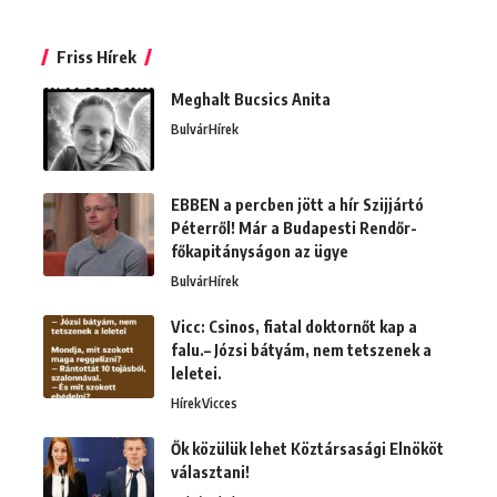
Friss Hírek
Meghalt Bucsics Anita
Bulvár
Hírek
EBBEN a percben jött a hír Szijjártó
Péterről! Már a Budapesti Rendőr-
főkapitányságon az ügye
Bulvár
Hírek
Vicc: Csinos, fiatal doktornőt kap a
falu.– Józsi bátyám, nem tetszenek a
leletei.
Hírek
Vicces
Ők közülük lehet Köztársasági Elnököt
választani!