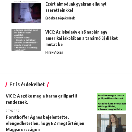
Ezért álmodunk gyakran elhunyt
szeretteinkkel
Érdekességek
Hírek
VICC: Az iskolaév első napján egy
amerikai iskolában a tanárnő új diákot
mutat be
Hírek
Vicces
Ez is érdekelhet
VICC: A szőke meg a barna grillpartit
rendeznek.
2026.03.21.
Forsthoffer Ágnes bejelentette,
elengedhetetlen, hogy EZ megtörténjen
Magyarországon