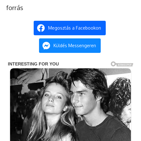
forrás
Megosztás a Facebookon
Küldés Messengeren