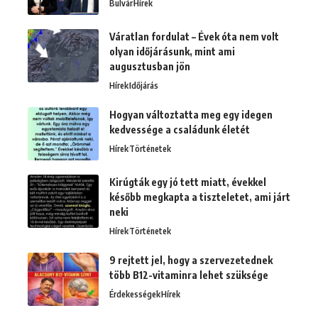
Bulvár
Hírek
Váratlan fordulat – Évek óta nem volt
olyan időjárásunk, mint ami
augusztusban jön
Hírek
Időjárás
Hogyan változtatta meg egy idegen
kedvessége a családunk életét
Hírek
Történetek
Kirúgták egy jó tett miatt, évekkel
később megkapta a tiszteletet, ami járt
neki
Hírek
Történetek
9 rejtett jel, hogy a szervezetednek
több B12-vitaminra lehet szüksége
Érdekességek
Hírek