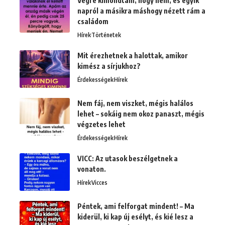
Végre kimondtam, hogy nem, és egyik
napról a másikra máshogy nézett rám a
családom
Hírek
Történetek
Mit érezhetnek a halottak, amikor
kimész a sírjukhoz?
Érdekességek
Hírek
Nem fáj, nem viszket, mégis halálos
lehet – sokáig nem okoz panaszt, mégis
végzetes lehet
Érdekességek
Hírek
VICC: Az utasok beszélgetnek a
vonaton.
Hírek
Vicces
Péntek, ami felforgat mindent! – Ma
kiderül, ki kap új esélyt, és kié lesz a