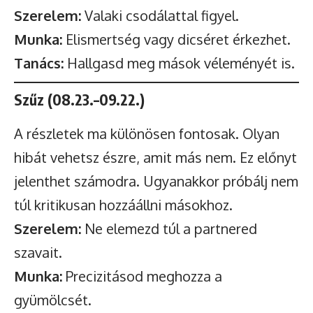
Szerelem:
Valaki csodálattal figyel.
Munka:
Elismertség vagy dicséret érkezhet.
Tanács:
Hallgasd meg mások véleményét is.
Szűz (08.23.–09.22.)
A részletek ma különösen fontosak. Olyan
hibát vehetsz észre, amit más nem. Ez előnyt
jelenthet számodra. Ugyanakkor próbálj nem
túl kritikusan hozzáállni másokhoz.
Szerelem:
Ne elemezd túl a partnered
szavait.
Munka:
Precizitásod meghozza a
gyümölcsét.