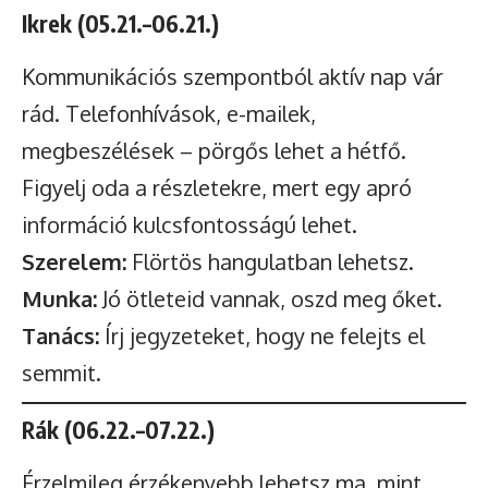
Ikrek (05.21.–06.21.)
Kommunikációs szempontból aktív nap vár
rád. Telefonhívások, e-mailek,
megbeszélések – pörgős lehet a hétfő.
Figyelj oda a részletekre, mert egy apró
információ kulcsfontosságú lehet.
Szerelem:
Flörtös hangulatban lehetsz.
Munka:
Jó ötleteid vannak, oszd meg őket.
Tanács:
Írj jegyzeteket, hogy ne felejts el
semmit.
Rák (06.22.–07.22.)
Érzelmileg érzékenyebb lehetsz ma, mint