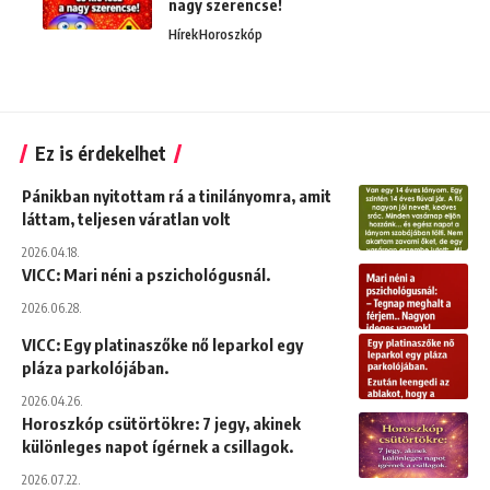
nagy szerencse!
Hírek
Horoszkóp
Ez is érdekelhet
Pánikban nyitottam rá a tinilányomra, amit
láttam, teljesen váratlan volt
2026.04.18.
VICC: Mari néni a pszichológusnál.
2026.06.28.
VICC: Egy platinaszőke nő leparkol egy
pláza parkolójában.
2026.04.26.
Horoszkóp csütörtökre: 7 jegy, akinek
különleges napot ígérnek a csillagok.
2026.07.22.