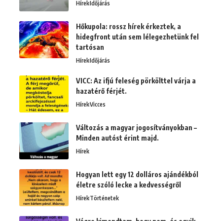
Hírek
Időjárás
Hőkupola: rossz hírek érkeztek, a
hidegfront után sem lélegezhetünk fel
tartósan
Hírek
Időjárás
VICC: Az ifjú feleség pörkölttel várja a
hazatérő férjét.
Hírek
Vicces
Változás a magyar jogosítványokban –
Minden autóst érint majd.
Hírek
Hogyan lett egy 12 dolláros ajándékból
életre szóló lecke a kedvességről
Hírek
Történetek