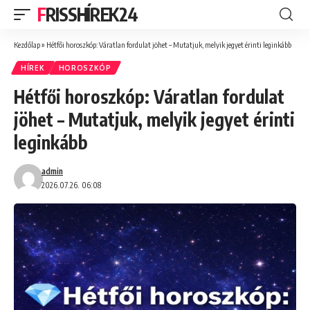
FRISSHÍREK24
Kezdőlap
»
Hétfői horoszkóp: Váratlan fordulat jöhet – Mutatjuk, melyik jegyet érinti leginkább
HÍREK
HOROSZKÓP
Hétfői horoszkóp: Váratlan fordulat
jöhet – Mutatjuk, melyik jegyet érinti
leginkább
admin
2026.07.26. 06:08