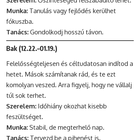
Szerelem:
Őszinteséged felszabadító lehet.
Munka:
Tanulás vagy fejlődés kerülhet
fókuszba.
Tanács:
Gondolkodj hosszú távon.
Bak (12.22.–01.19.)
Felelősségteljesen és céltudatosan indítod a
hetet. Mások számítanak rád, és te ezt
komolyan veszed. Arra figyelj, hogy ne vállalj
túl sok terhet.
Szerelem:
Időhiány okozhat kisebb
feszültséget.
Munka:
Stabil, de megterhelő nap.
Tanács:
Tervezd be a pihenést is.