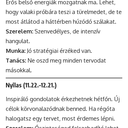
Erős belső energiák mozgatnak ma. Lehet,
hogy valaki próbára teszi a türelmedet, de te
most átlátod a háttérben húzódó szálakat.
Szerelem:
Szenvedélyes, de intenzív
hangulat.
Munka:
Jó stratégiai érzéked van.
Tanács:
Ne oszd meg minden tervodat
másokkal.
Nyilas (11.22.–12.21.)
Inspiráló gondolatok érkezhetnek hétfőn. Új
célok körvonalazódnak benned. Ha régóta
halogatsz egy tervet, most érdemes lépni.