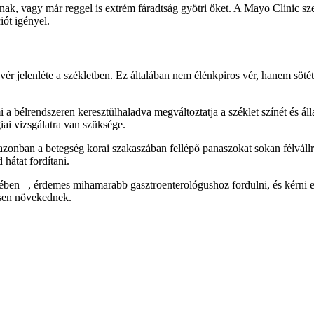
nak, vagy már reggel is extrém fáradtság gyötri őket. A Mayo Clinic sze
iót igényel.
ér jelenléte a székletben. Ez általában nem élénkpiros vér, hanem sötét
 bélrendszeren keresztülhaladva megváltoztatja a széklet színét és állag
iai vizsgálatra van szüksége.
zonban a betegség korai szakaszában fellépő panaszokat sokan félvállró
hátat fordítani.
etében –, érdemes mihamarabb gasztroenterológushoz fordulni, és kérni
ősen növekednek.