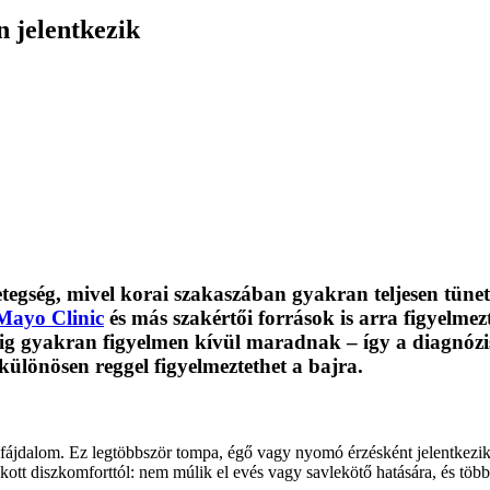
 jelentkezik
egség, mivel korai szakaszában gyakran teljesen tüne
ayo Clinic
és más szakértői források is arra figyelmez
g gyakran figyelmen kívül maradnak – így a diagnózis
különösen reggel figyelmeztethet a bajra.
 fájdalom. Ez legtöbbször tompa, égő vagy nyomó érzésként jelentkezik
ott diszkomforttól: nem múlik el evés vagy savlekötő hatására, és töb