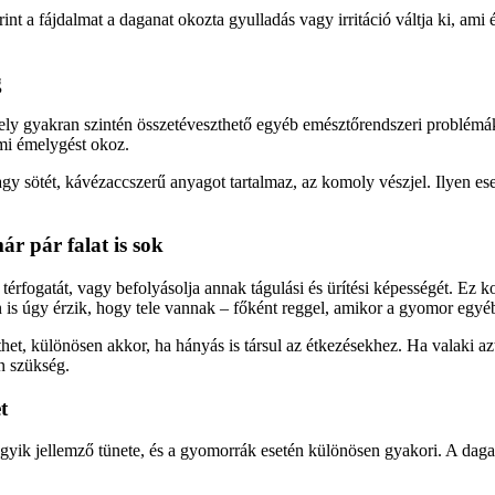
 a fájdalmat a daganat okozta gyulladás vagy irritáció váltja ki, ami 
g
ly gyakran szintén összetéveszthető egyéb emésztőrendszeri problémákk
ami émelygést okoz.
agy sötét, kávézaccszerű anyagot tartalmaz, az komoly vészjel. Ilyen e
ár pár falat is sok
fogatát, vagy befolyásolja annak tágulási és ürítési képességét. Ez ko
 is úgy érzik, hogy tele vannak – főként reggel, amikor a gyomor egyé
het, különösen akkor, ha hányás is társul az étkezésekhez. Ha valaki az
n szükség.
t
yik jellemző tünete, és a gyomorrák esetén különösen gyakori. A dagana