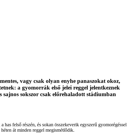
tmentes, vagy csak olyan enyhe panaszokat okoz,
tetnek: a gyomorrák első jelei reggel jelentkeznek
 sajnos sokszor csak előrehaladott stádiumban
 a has felső részén, és sokan összekeverik egyszerű gyomorégéssel
b héten át minden reggel megismétlődik.