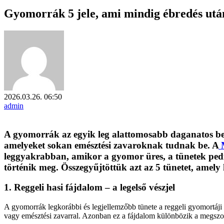
Gyomorrák 5 jele, ami mindig ébredés után
2026.03.26. 06:50
admin
A gyomorrák az egyik leg alattomosabb daganatos bet
amelyeket sokan emésztési zavaroknak tudnak be. A
M
leggyakrabban, amikor a gyomor üres, a tünetek pedi
történik meg. Összegyűjtöttük azt az 5 tünetet, amely 
1. Reggeli hasi fájdalom – a legelső vészjel
A gyomorrák legkorábbi és legjellemzőbb tünete a reggeli gyomortáji
vagy emésztési zavarral. Azonban ez a fájdalom különbözik a megszok