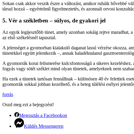
Sokan csak akkor veszik észre a változást, amikor ruháik bővebbé vál
társul hozzá – egyértelmű figyelmeztetés, és azonnali orvosi konzultác
5. Vér a székletben – súlyos, de gyakori jel
Az egyik legijesztőbb tünet, amely azonban sokáig rejtve maradhat, a v
az első székelésnél tapasztal.
A jelenséget a gyomorban kialakuló daganat lassú vérzése okozza, ami a
tünetekkel együtt jelentkezik –, annak haladéktalanul gasztroenterológ
A gyomorrák korai felismerése kulcsfontosságú a sikeres kezeléshez, a
fogyás vagy sötét széklet mind olyan tünetek, amelyeknek nem szabad 
Ha ezek a tünetek tartósan fennállnak – különösen 40 év felettiek es
gyomorrák sokkal jobban kezelhető, és a beteg túlélési esélyei jelent
forrás
Oszd meg ezt a bejegyzést!
Megosztás a Facebookon
Küldés Messengeren