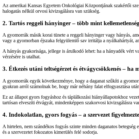
Az amerikai Kansas Egyetem Onkológiai Központjának szakértői szerint
halogatás nélkül orvosi kivizsgálásra van szükség.
2. Tartós reggeli hányinger – több mint kellemetlensé
A gyomorrák másik korai tünete a reggeli hányinger vagy hányás, ame
vagy a gyomorban éjszaka felgyülemlő sav irritálja a nyálkahártyát, 
A hányás gyakorisága, jellege is árulkodó lehet: ha a hányadék vért v
vérzésére is utalhat.
3. Étkezés utáni teltségérzet és étvágycsökkenés – ha m
A gyomorrák egyik következménye, hogy a daganat szűkíti a gyomor tér
gyakran arról számolnak be, hogy már néhány falat elfogyasztása után
Ez az állapot gyors fogyáshoz és táplálkozási hiányállapotokhoz vezet
tartósan elveszíti étvágyát, mindenképpen szakorvosi kivizsgálásra va
4. Indokolatlan, gyors fogyás – a szervezet figyelmezte
A hirtelen, nem szándékos fogyás szinte minden daganatos betegség eg
és a szervezetet fokozatos kimerülés felé sodorja.