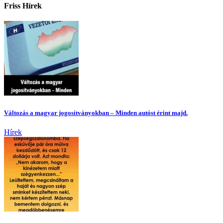
Friss Hírek
Változás a magyar jogosítványokban – Minden autóst érint majd.
Hírek