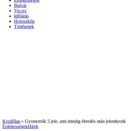
Érdekességek
Bulvár
Vicces
Időjárás
Horoszkóp
Történetek
Kezdőlap
»
Gyomorrák 5 jele, ami mindig ébredés után jelentkezik
Érdekességek
Hírek