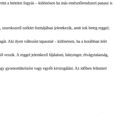
rint a hirtelen fogyás – különösen ha más emésztőrendszeri panasz is
, szurokszerű széklet formájában jelentkezik, amit sok beteg reggel,
át. Aki ilyen változást tapasztal – különösen, ha a korábban leírt
l veszik. A reggel jelentkező fájdalom, hányinger, étvágytalanság,
 egy gyomortükrözést vagy egyéb kivizsgálást. Az időben felismert