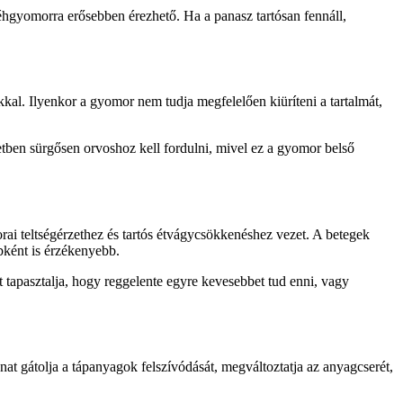
éhgyomorra erősebben érezhető. Ha a panasz tartósan fennáll,
al. Ilyenkor a gyomor nem tudja megfelelően kiüríteni a tartalmát,
setben sürgősen orvoshoz kell fordulni, mivel ez a gyomor belső
rai teltségérzethez és tartós étvágycsökkenéshez vezet. A betegek
bként is érzékenyebb.
t tapasztalja, hogy reggelente egyre kevesebbet tud enni, vagy
t gátolja a tápanyagok felszívódását, megváltoztatja az anyagcserét,