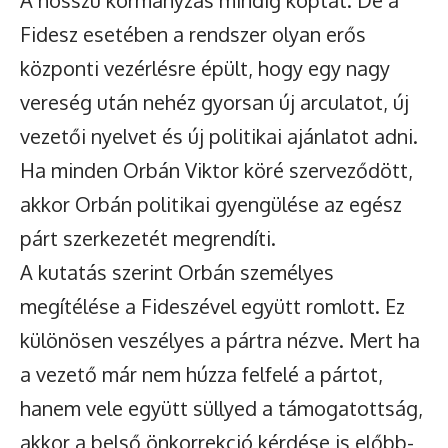
A hosszú kormányzás mindig koptat. De a
Fidesz esetében a rendszer olyan erős
központi vezérlésre épült, hogy egy nagy
vereség után nehéz gyorsan új arculatot, új
vezetői nyelvet és új politikai ajánlatot adni.
Ha minden Orbán Viktor köré szerveződött,
akkor Orbán politikai gyengülése az egész
párt szerkezetét megrendíti.
A kutatás szerint Orbán személyes
megítélése a Fideszével együtt romlott. Ez
különösen veszélyes a pártra nézve. Mert ha
a vezető már nem húzza felfelé a pártot,
hanem vele együtt süllyed a támogatottság,
akkor a belső önkorrekció kérdése is előbb-