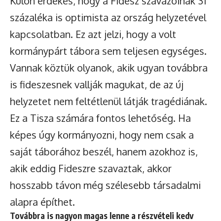
Külön érdekes, hogy a Fidesz szavazóinak 31
százaléka is optimista az ország helyzetével
kapcsolatban. Ez azt jelzi, hogy a volt
kormánypárt tábora sem teljesen egységes.
Vannak köztük olyanok, akik ugyan továbbra
is fideszesnek vallják magukat, de az új
helyzetet nem feltétlenül látják tragédiának.
Ez a Tisza számára fontos lehetőség. Ha
képes úgy kormányozni, hogy nem csak a
saját táborához beszél, hanem azokhoz is,
akik eddig Fideszre szavaztak, akkor
hosszabb távon még szélesebb társadalmi
alapra építhet.
Továbbra is nagyon magas lenne a részvételi kedv