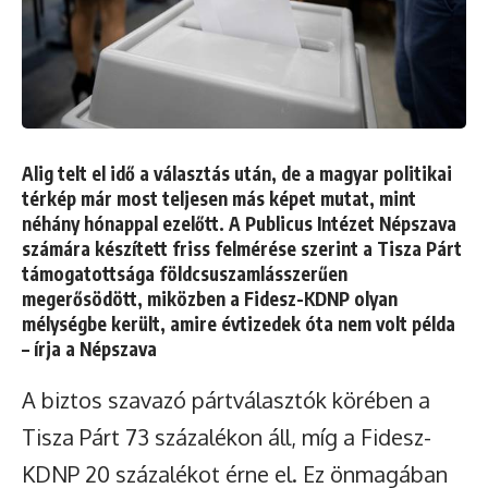
Alig telt el idő a választás után, de a magyar politikai
térkép már most teljesen más képet mutat, mint
néhány hónappal ezelőtt. A Publicus Intézet Népszava
számára készített friss felmérése szerint a Tisza Párt
támogatottsága földcsuszamlásszerűen
megerősödött, miközben a Fidesz-KDNP olyan
mélységbe került, amire évtizedek óta nem volt példa
– írja a
Népszava
A biztos szavazó pártválasztók körében a
Tisza Párt 73 százalékon áll, míg a Fidesz-
KDNP 20 százalékot érne el. Ez önmagában