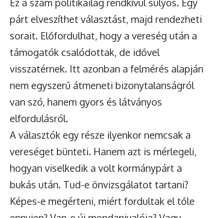
Ez a szám politikailag rendkívül súlyos. Egy
párt elveszíthet választást, majd rendezheti
sorait. Előfordulhat, hogy a vereség után a
támogatók csalódottak, de idővel
visszatérnek. Itt azonban a felmérés alapján
nem egyszerű átmeneti bizonytalanságról
van szó, hanem gyors és látványos
elfordulásról.
A választók egy része ilyenkor nemcsak a
vereséget bünteti. Hanem azt is mérlegeli,
hogyan viselkedik a volt kormánypárt a
bukás után. Tud-e önvizsgálatot tartani?
Képes-e megérteni, miért fordultak el tőle
ennyien? Van-e új mondanivalója? Vagy