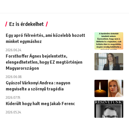
Ez is érdekelhet
Egy apró félreértés, ami közelebb hozott
minket egymáshoz
2026.06.24.
Forsthoffer Ágnes bejelentette,
elengedhetetlen, hogy EZ megtörténjen
Magyarországon
2026.06.08.
Gyászol Várkonyi Andrea : nagyon
megviselte a szörnyű tragédia
2026.07.19.
Kiderült hogy halt meg Jakab Ferenc
2026.05.24.