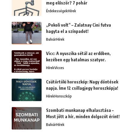
meg először? 7 pohár
Érdekességek
Hírek
„Pokoli volt” – Zalatnay Cini futva
hagyta el a színpadot!
Bulvár
Hírek
Vicc: A nyuszika sétál az erdőben,
kezében egy hatalmas szatyor.
Hírek
Vicces
Csütörtöki horoszkóp: Nagy döntések
napja. Íme 12 csillagjegy horoszkópja!
Hírek
Horoszkóp
Szombati munkanap elhalasztása –
Most jött a hír, minden dolgozót érint!
Bulvár
Hírek