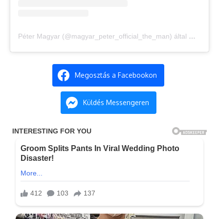
Péter Magyar (@magyar_peter_official_the_man) által megosztott bejegyzés
Megosztás a Facebookon
Küldés Messengeren