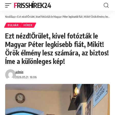
FRISSHÍREK24
Kezdőlap
»
Ezt nézd!Őrület, kivel fotózták le Magyar Péter legkisebb fiát, Mikit! Örök élmény lesz számára, az biztos! Íme a különleges kép!
BULVÁR
HÍREK
Ezt nézd!Őrület, kivel fotózták le
Magyar Péter legkisebb fiát, Mikit!
Örök élmény lesz számára, az biztos!
Íme a különleges kép!
admin
2026.05.21. 16:06