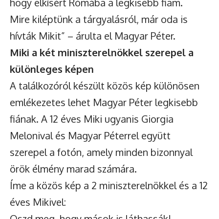
hogy elkísért Rómába a legkisebb fiam.
Mire kiléptünk a tárgyalásról, már oda is
hívták Mikit” – árulta el Magyar Péter.
Miki a két miniszterelnökkel szerepel a
különleges képen
A találkozóról készült közös kép különösen
emlékezetes lehet Magyar Péter legkisebb
fiának. A 12 éves Miki ugyanis Giorgia
Melonival és Magyar Péterrel együtt
szerepel a fotón, amely minden bizonnyal
örök élmény marad számára.
Íme a közös kép a 2 miniszterelnökkel és a 12
éves Mikivel:
Oszd meg, hogy mások is láthassák!