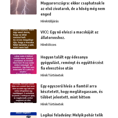
Magyarországra: ekkor csaphatnak le
az első zivatarok, de a hőség még nem
enged
Hírek
Időjárás
VICC: Egy nő elviszi a macskáját az
állatorvoshoz.
Hírek
Vicces
Hogyan talált egy édesanya
gyógyulást, reményt és együttérzést
fia elvesztése után
Hírek
Történetek
Egy egyszerű hívás a fiamtól arra
késztetett, hogy meglátogassam, és
többet jelentett, mint hittem
Hírek
Történetek
Logikai feladvány: Melyik pohár telik