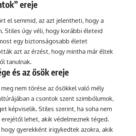
ntok” ereje
rt el semmid, az azt jelentheti, hogy a
 Stiles úgy véli, hogy korábbi életeid
y most egy biztonságosabb életet
tták azt az érzést, hogy mintha már éltek
ól tanulnak.
ge és az ősök ereje
a meg nem törése az ősökkel való mély
kultúrájában a csontok szent szimbólumok,
et képviselik. Stiles szerint, ha soha nem
 erejétől lehet, akik védelmeznek téged.
 hogy gyerekként irigykedtek azokra, akik