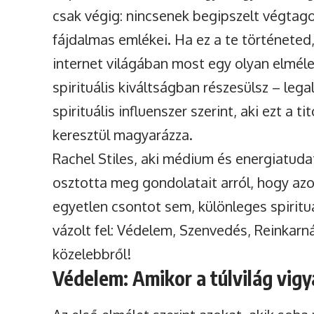
csak végig: nincsenek begipszelt végtagok
fájdalmas emlékei. Ha ez a te történeted,
internet világában most egy olyan elmélet
spirituális kiváltságban részesülsz – leg
spirituális influenszer szerint, aki ezt a
keresztül magyarázza.
Rachel Stiles, aki médium és energiatuda
osztotta meg gondolatait arról, hogy azo
egyetlen csontot sem, különleges spirituá
vázolt fel: Védelem, Szenvedés, Reinkar
közelebbről!
Védelem: Amikor a túlvilág vigy