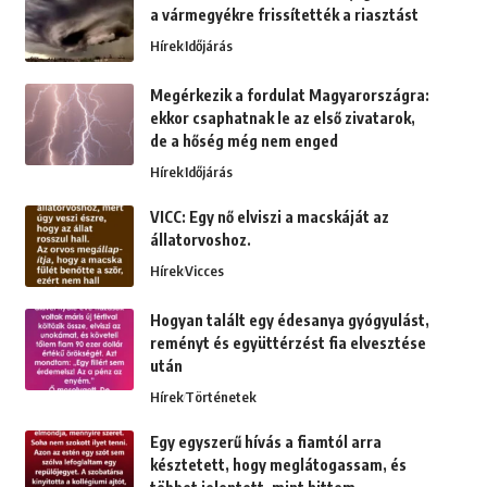
a vármegyékre frissítették a riasztást
Hírek
Időjárás
Megérkezik a fordulat Magyarországra:
ekkor csaphatnak le az első zivatarok,
de a hőség még nem enged
Hírek
Időjárás
VICC: Egy nő elviszi a macskáját az
állatorvoshoz.
Hírek
Vicces
Hogyan talált egy édesanya gyógyulást,
reményt és együttérzést fia elvesztése
után
Hírek
Történetek
Egy egyszerű hívás a fiamtól arra
késztetett, hogy meglátogassam, és