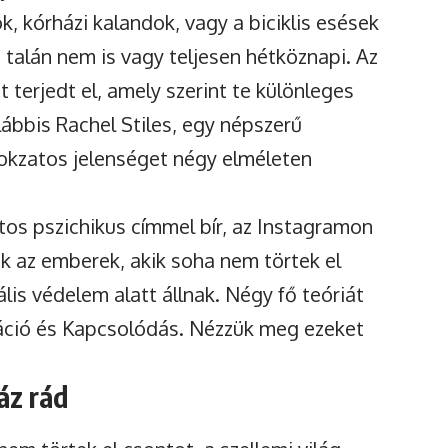
, kórházi kalandok, vagy a biciklis esések
 talán nem is vagy teljesen hétköznapi. Az
 terjedt el, amely szerint te különleges
alábbis Rachel Stiles, egy népszerű
 titokzatos jelenséget négy elméleten
tos pszichikus címmel bír, az Instagramon
k az emberek, akik soha nem törtek el
lis védelem alatt állnak. Négy fő teóriát
náció és Kapcsolódás. Nézzük meg ezeket
áz rád