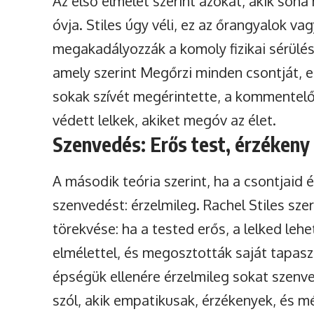
Az első elmélet szerint azokat, akik soha 
óvja. Stiles úgy véli, ez az őrangyalok va
megakadályozzák a komoly fizikai sérülése
amely szerint Megőrzi minden csontját, 
sokak szívét megérintette, a kommentelők
védett lelkek, akiket megóv az élet.
Szenvedés: Erős test, érzékeny 
A második teória szerint, ha a csontjaid
szenvedést: érzelmileg. Rachel Stiles sze
törekvése: ha a tested erős, a lelked leh
elmélettel, és megosztották saját tapaszt
épségük ellenére érzelmileg sokat szenv
szól, akik empatikusak, érzékenyek, és 