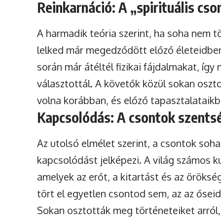
Reinkarnáció: A „spirituális cso
A harmadik teória szerint, ha soha nem tö
lelked már megedződött előző életeidben.
során már átéltél fizikai fájdalmakat, íg
választottál. A követők közül sokan oszto
volna korábban, és előző tapasztalataikb
Kapcsolódás: A csontok szentsé
Az utolsó elmélet szerint, a csontok soh
kapcsolódást jelképezi. A világ számos 
amelyek az erőt, a kitartást és az örökség
tört el egyetlen csontod sem, az az őseid
Sokan osztották meg történeteiket arról,