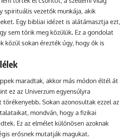
nem törtek el csontot, a szellemi világ
gy spirituális vezetők munkája, akik
ket. Egy bibliai idézet is alátámasztja ezt,
egy sem törik meg közülük. Ez a gondolat
 közül sokan érezték úgy, hogy ők is
lélek
 éppek maradtak, akkor más módon éltél át
rint ez az Univerzum egyensúlyra
et törékenyebb. Sokan azonosultak ezzel az
alataikat, mondván, hogy a fizikai
edtek. Ez az elmélet különösen azoknak
mégis erősnek mutatják magukat.