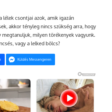
 a lélek csontjai azok, amik igazán
ek, akkor tényleg nincs szükség arra, hogy
y megtanuljuk, milyen törékenyek vagyunk.
ncsés, vagy a lelked bölcs?
n
Küldés Messengeren