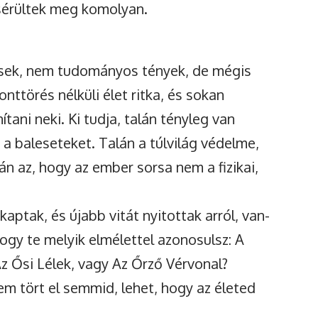
sérültek meg komolyan.
tések, nem tudományos tények, de mégis
nttörés nélküli élet ritka, és sokan
tani neki. Ki tudja, talán tényleg van
a baleseteket. Talán a túlvilág védelme,
lán az, hogy az ember sorsa nem a fizikai,
aptak, és újabb vitát nyitottak arról, van-
hogy te melyik elmélettel azonosulsz: A
z Ősi Lélek, vagy Az Őrző Vérvonal?
em tört el semmid, lehet, hogy az életed