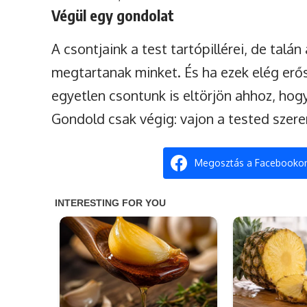
Végül egy gondolat
A csontjaink a test tartópillérei, de talán
megtartanak minket. És ha ezek elég erős
egyetlen csontunk is eltörjön ahhoz, hog
Gondold csak végig: vajon a tested szere
Megosztás a Facebooko