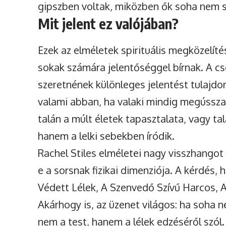
gipszben voltak, miközben ők soha nem 
Mit jelent ez valójában?
Ezek az elméletek spirituális megközelí
sokak számára jelentőséggel bírnak. A cso
szeretnének különleges jelentést tulajdoní
valami abban, ha valaki mindig megússza 
talán a múlt életek tapasztalata, vagy ta
hanem a lelki sebekben íródik.
Rachel Stiles elméletei nagy visszhangot k
e a sorsnak fizikai dimenziója. A kérdés, 
Védett Lélek, A Szenvedő Szívű Harcos, A
Akárhogy is, az üzenet világos: ha soha n
nem a test, hanem a lélek edzéséről szól.