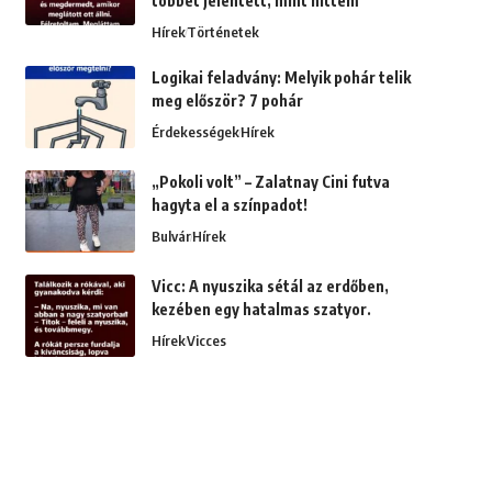
többet jelentett, mint hittem
Hírek
Történetek
Logikai feladvány: Melyik pohár telik
meg először? 7 pohár
Érdekességek
Hírek
„Pokoli volt” – Zalatnay Cini futva
hagyta el a színpadot!
Bulvár
Hírek
Vicc: A nyuszika sétál az erdőben,
kezében egy hatalmas szatyor.
Hírek
Vicces