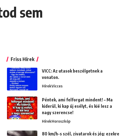
ntod sem
Friss Hírek
VICC: Az utasok beszélgetnek a
vonaton.
Hírek
Vicces
Péntek, ami felforgat mindent! – Ma
kiderül, ki kap új esélyt, és kié lesz a
nagy szerencse!
Hírek
Horoszkóp
80 km/h-s szél, zivatarok és jég: ezekre