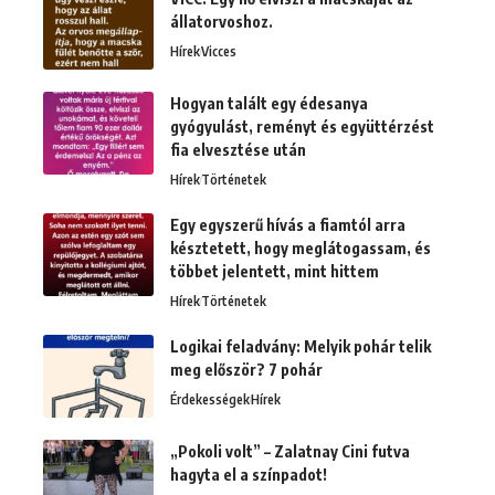
állatorvoshoz.
Hírek
Vicces
Hogyan talált egy édesanya
gyógyulást, reményt és együttérzést
fia elvesztése után
Hírek
Történetek
Egy egyszerű hívás a fiamtól arra
késztetett, hogy meglátogassam, és
többet jelentett, mint hittem
Hírek
Történetek
Logikai feladvány: Melyik pohár telik
meg először? 7 pohár
Érdekességek
Hírek
„Pokoli volt” – Zalatnay Cini futva
hagyta el a színpadot!