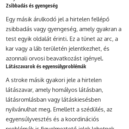
Zsibbadás és gyengeség
Egy másik árulkodó jel a hirtelen fellépő
zsibbadás vagy gyengeség, amely gyakran a
test egyik oldalát érinti. Ez a tünet az arc, a
kar vagy a láb területén jelentkezhet, és
azonnali orvosi beavatkozást igényel.
Látászavarok és egyensúlyproblémák
A stroke másik gyakori jele a hirtelen
látászavar, amely homályos látásban,
látásromlásban vagy látáskiesésben
nyilvánulhat meg. Emellett a szédülés, az
egyensúlyvesztés és a koordinációs
problémák is figyelmeztető jelek lehetnek.