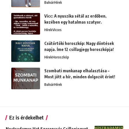
Bulvár
Hírek
Vicc: A nyuszika sétál az erdőben,
kezében egy hatalmas szatyor.
Hírek
Vicces
Csütörtöki horoszkóp: Nagy döntések
napja. Íme 12 csillagjegy horoszkópja!
Hírek
Horoszkóp
Szombati munkanap elhalasztása –
Most jött a hír, minden dolgozót érint!
Bulvár
Hírek
Ez is érdekelhet
Nostradamus Hat Szerencsés Csillagjegyet