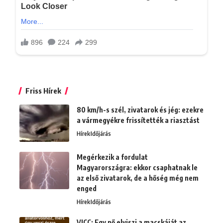
Friss Hírek
80 km/h-s szél, zivatarok és jég: ezekre
a vármegyékre frissítették a riasztást
Hírek
Időjárás
Megérkezik a fordulat
Magyarországra: ekkor csaphatnak le
az első zivatarok, de a hőség még nem
enged
Hírek
Időjárás
VICC: Egy nő elviszi a macskáját az