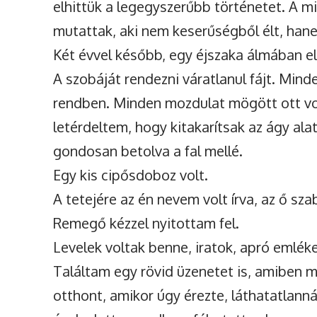
elhittük a legegyszerűbb történetet. A 
mutattak, aki nem keserűségből élt, han
Két évvel később, egy éjszaka álmában e
A szobáját rendezni váratlanul fájt. Mind
rendben. Minden mozdulat mögött ott v
letérdeltem, hogy kitakarítsak az ágy al
gondosan betolva a fal mellé.
Egy kis cipősdoboz volt.
A tetejére az én nevem volt írva, az ő sza
Remegő kézzel nyitottam fel.
Levelek voltak benne, iratok, apró emlék
Találtam egy rövid üzenetet is, amiben 
otthont, amikor úgy érezte, láthatatlanná 