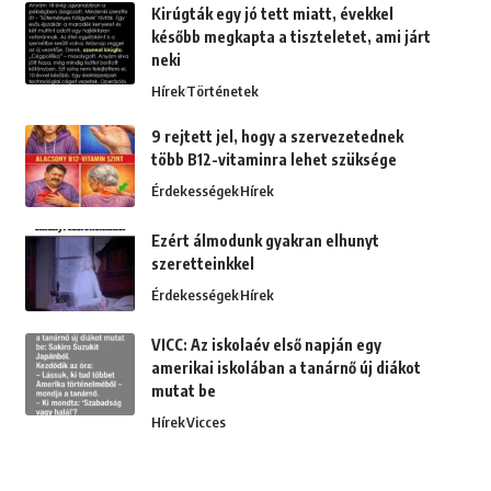
Kirúgták egy jó tett miatt, évekkel
később megkapta a tiszteletet, ami járt
neki
Hírek
Történetek
9 rejtett jel, hogy a szervezetednek
több B12-vitaminra lehet szüksége
Érdekességek
Hírek
Ezért álmodunk gyakran elhunyt
szeretteinkkel
Érdekességek
Hírek
VICC: Az iskolaév első napján egy
amerikai iskolában a tanárnő új diákot
mutat be
Hírek
Vicces