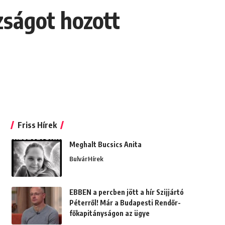
zságot hozott
Friss Hírek
Meghalt Bucsics Anita
Bulvár
Hírek
EBBEN a percben jött a hír Szijjártó
Péterről! Már a Budapesti Rendőr-
főkapitányságon az ügye