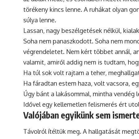
törékeny kincs lenne. A ruhákat olyan go
súlya lenne.
Lassan, nagy beszélgetések nélkül, kialak
Soha nem panaszkodott. Soha nem mondo
végrendeletet. Nem kért többet annál, a
valamit, amiről addig nem is tudtam, hog
Ha túl sok volt rajtam a teher, meghallga
Ha fáradtan estem haza, volt vacsora, eg
Úgy bánt a lakásommal, mintha vendég le
Idővel egy kellemetlen felismerés ért utol
Valójában egyikünk sem ismerte
Távolról ítéltük meg. A hallgatását megtö