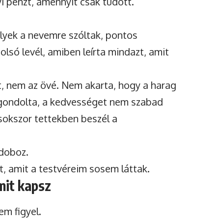
yi pénzt, amennyit csak tudott.
elyek a nevemre szóltak, pontos
lsó levél, amiben leírta mindazt, amit
t, nem az övé. Nem akarta, hogy a harag
 gondolta, a kedvességet nem szabad
 sokszor tettekben beszél a
 doboz.
, amit a testvéreim sosem láttak.
mit kapsz
em figyel.