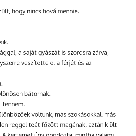
ült, hogy nincs hová mennie.
sik.
ggal, a saját gyászát is szorosra zárva,
szerre veszítette el a férjét és az
.
lönösen bátornak.
l tennem.
Különbözőek voltunk, más szokásokkal, más
den reggel teát főzött magának, aztán kiült
é. A kertemet úgy gondozta, mintha valami