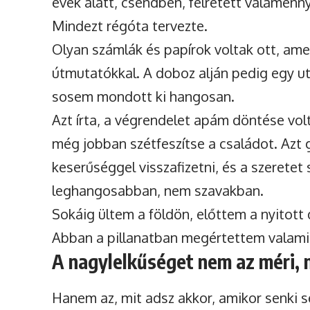
évek alatt, csendben, félretett valamenn
Mindezt régóta tervezte.
Olyan számlák és papírok voltak ott, am
útmutatókkal. A doboz alján pedig egy uto
sosem mondott ki hangosan.
Azt írta, a végrendelet apám döntése vol
még jobban szétfeszítse a családot. Azt
keserűséggel visszafizetni, és a szeretet
leghangosabban, nem szavakban.
Sokáig ültem a földön, előttem a nyitott
Abban a pillanatban megértettem valamit
A nagylelkűséget nem az méri, 
Hanem az, mit adsz akkor, amikor senki s