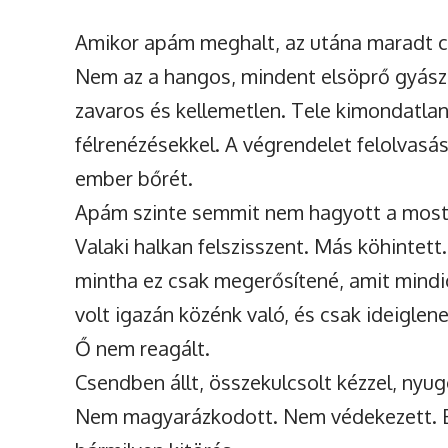
Amikor apám meghalt, az utána maradt c
Nem az a hangos, mindent elsöprő gyász 
zavaros és kellemetlen. Tele kimondatla
félrenézésekkel. A végrendelet felolvasásá
ember bőrét.
Apám szinte semmit nem hagyott a mos
Valaki halkan felszisszent. Más köhintett
mintha ez csak megerősítené, amit mind
volt igazán közénk való, és csak ideiglen
Ő nem reagált.
Csendben állt, összekulcsolt kézzel, nyug
Nem magyarázkodott. Nem védekezett. E