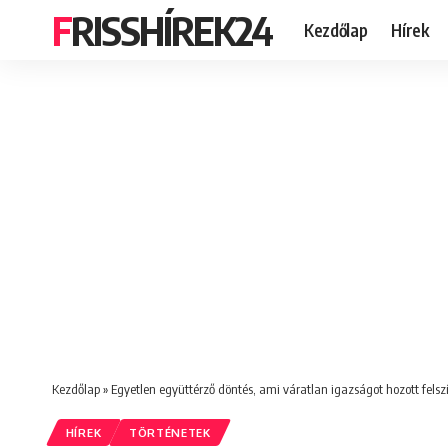
FRISSHÍREK24
Kezdőlap
Hírek
Kezdőlap
»
Egyetlen együttérző döntés, ami váratlan igazságot hozott felsz
HÍREK
TÖRTÉNETEK