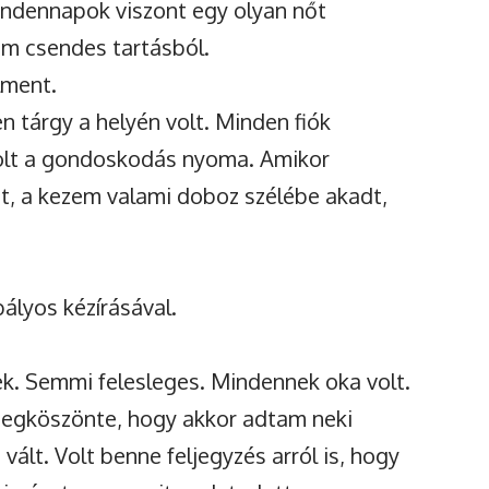
mindennapok viszont egy olyan nőt
em csendes tartásból.
lment.
en tárgy a helyén volt. Minden fiók
olt a gondoskodás nyoma. Amikor
att, a kezem valami doboz szélébe akadt,
bályos kézírásával.
ek. Semmi felesleges. Mindennek oka volt.
megköszönte, hogy akkor adtam neki
vált. Volt benne feljegyzés arról is, hogy