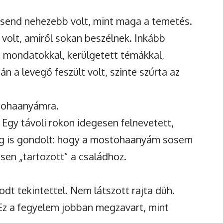
send nehezebb volt, mint maga a temetés.
volt, amiről sokan beszélnek. Inkább
n mondatokkal, kerülgetett témákkal,
n a levegő feszült volt, szinte szúrta az
tohaanyámra.
. Egy távoli rokon idegesen felnevetett,
ig is gondolt: hogy a mostohaanyám sosem
esen „tartozott” a családhoz.
odt tekintettel. Nem látszott rajta düh.
z a fegyelem jobban megzavart, mint