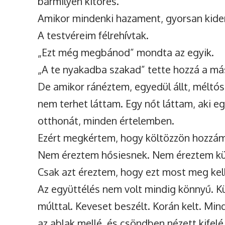
bármilyen kitörés.
Amikor mindenki hazament, gyorsan kider
A testvéreim félrehívtak.
„Ezt még megbánod” mondta az egyik.
„A te nyakadba szakad” tette hozzá a má
De amikor ránéztem, egyedül állt, méltósá
nem terhet láttam. Egy nőt láttam, aki egy
otthonát, minden értelemben.
Ezért megkértem, hogy költözzön hozzám
Nem éreztem hősiesnek. Nem éreztem kü
Csak azt éreztem, hogy ezt most meg kel
Az együttélés nem volt mindig könnyű. 
múlttal. Keveset beszélt. Korán kelt. Min
az ablak mellé, és csöndben nézett kifel