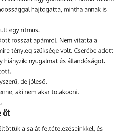
ndossággal hajtogatta, mintha annak is
ult egy ritmus.
tt rosszat apámról. Nem vitatta a
mire tényleg szüksége volt. Cserébe adott
y hiányzik: nyugalmat és állandóságot.
tott.
yszerű, de jóleső.
nne, aki nem akar tolakodni.
.
 őt
ltöttük a saját feltételezéseinkkel, és