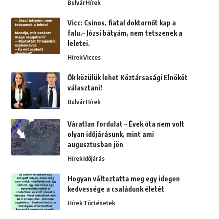
Bulvár
Hírek
Vicc: Csinos, fiatal doktornőt kap a
falu.– Józsi bátyám, nem tetszenek a
leletei.
Hírek
Vicces
Ők közülük lehet Köztársasági Elnököt
választani!
Bulvár
Hírek
Váratlan fordulat – Évek óta nem volt
olyan időjárásunk, mint ami
augusztusban jön
Hírek
Időjárás
Hogyan változtatta meg egy idegen
kedvessége a családunk életét
Hírek
Történetek