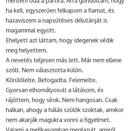
mentem oda a partira. Arra gondoltam, hogy
ha kell, egyszerűen felkapom a fiamat, és
hazaviszem a napsütéses délutánját is
magammal együtt.
Ehelyett azt láttam, hogy idegenek védik
meg helyettem.
A nevetés teljesen más lett. Már nem ellene
szólt. Nem választotta külön.
Körülölelte. Befogadta. Felemelte.
Gyorsan elhomályosult a látásom, és
rájöttem, hogy sírok. Nem hangosan. Csak
halkan, ahogy a hálás szülők szoktak, amikor
nem akarják magukra vonni a figyelmet.
Valami a mellkasomban meglazult, amiről