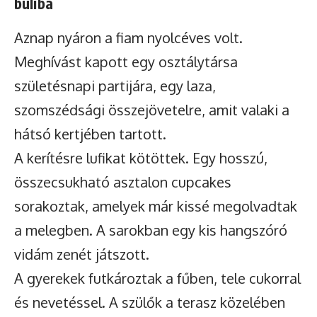
buliba
Aznap nyáron a fiam nyolcéves volt.
Meghívást kapott egy osztálytársa
születésnapi partijára, egy laza,
szomszédsági összejövetelre, amit valaki a
hátsó kertjében tartott.
A kerítésre lufikat kötöttek. Egy hosszú,
összecsukható asztalon cupcakes
sorakoztak, amelyek már kissé megolvadtak
a melegben. A sarokban egy kis hangszóró
vidám zenét játszott.
A gyerekek futkároztak a fűben, tele cukorral
és nevetéssel. A szülők a terasz közelében