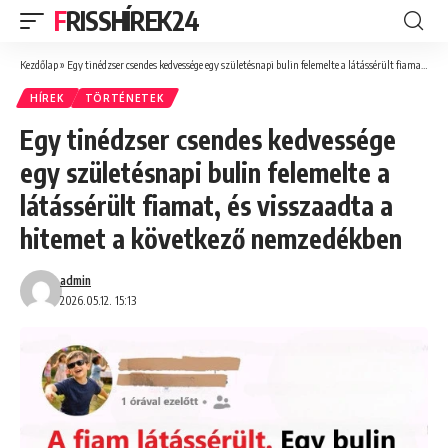
FRISSHÍREK24
Kezdőlap
»
Egy tinédzser csendes kedvessége egy születésnapi bulin felemelte a látássérült fiamat, és visszaadta a hitemet a következő nemzedékben
HÍREK
TÖRTÉNETEK
Egy tinédzser csendes kedvessége
egy születésnapi bulin felemelte a
látássérült fiamat, és visszaadta a
hitemet a következő nemzedékben
admin
2026.05.12. 15:13