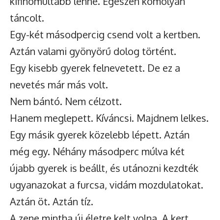
kifinomultabb lenne. Egészen komolyan
táncolt.
Egy-két másodpercig csend volt a kertben.
Aztán valami gyönyörű dolog történt.
Egy kisebb gyerek felnevetett. De ez a
nevetés már más volt.
Nem bántó. Nem célzott.
Hanem meglepett. Kíváncsi. Majdnem lelkes.
Egy másik gyerek közelebb lépett. Aztán
még egy. Néhány másodperc múlva két
újabb gyerek is beállt, és utánozni kezdték
ugyanazokat a furcsa, vidám mozdulatokat.
Aztán öt. Aztán tíz.
A zene mintha új életre kelt volna. A kert