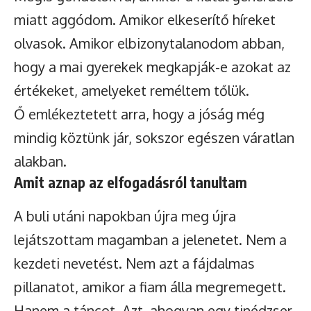
miatt aggódom. Amikor elkeserítő híreket
olvasok. Amikor elbizonytalanodom abban,
hogy a mai gyerekek megkapják-e azokat az
értékeket, amelyeket reméltem tőlük.
Ő emlékeztetett arra, hogy a jóság még
mindig köztünk jár, sokszor egészen váratlan
alakban.
Amit aznap az elfogadásról tanultam
A buli utáni napokban újra meg újra
lejátszottam magamban a jelenetet. Nem a
kezdeti nevetést. Nem azt a fájdalmas
pillanatot, amikor a fiam álla megremegett.
Hanem a táncot. Azt, ahogyan egy tinédzser