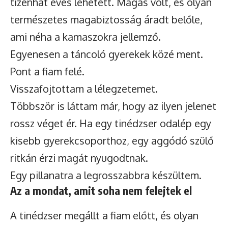
tizenhat éves lehetett. Magas volt, és olyan
természetes magabiztosság áradt belőle,
ami néha a kamaszokra jellemző.
Egyenesen a táncoló gyerekek közé ment.
Pont a fiam felé.
Visszafojtottam a lélegzetemet.
Többször is láttam már, hogy az ilyen jelenet
rossz véget ér. Ha egy tinédzser odalép egy
kisebb gyerekcsoporthoz, egy aggódó szülő
ritkán érzi magát nyugodtnak.
Egy pillanatra a legrosszabbra készültem.
Az a mondat, amit soha nem felejtek el
A tinédzser megállt a fiam előtt, és olyan