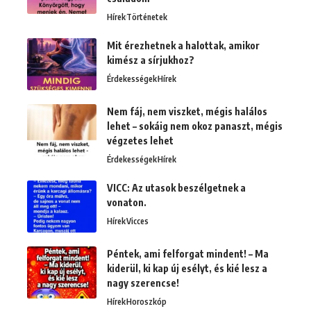
Hírek
Történetek
Mit érezhetnek a halottak, amikor
kimész a sírjukhoz?
Érdekességek
Hírek
Nem fáj, nem viszket, mégis halálos
lehet – sokáig nem okoz panaszt, mégis
végzetes lehet
Érdekességek
Hírek
VICC: Az utasok beszélgetnek a
vonaton.
Hírek
Vicces
Péntek, ami felforgat mindent! – Ma
kiderül, ki kap új esélyt, és kié lesz a
nagy szerencse!
Hírek
Horoszkóp