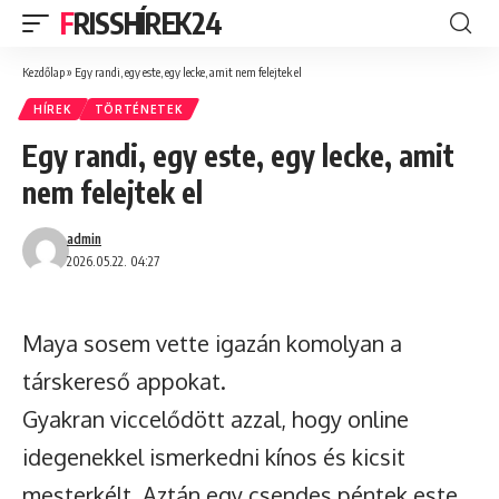
FRISSHÍREK24
Kezdőlap
»
Egy randi, egy este, egy lecke, amit nem felejtek el
HÍREK
TÖRTÉNETEK
Egy randi, egy este, egy lecke, amit
nem felejtek el
admin
2026.05.22. 04:27
Maya sosem vette igazán komolyan a
társkereső appokat.
Gyakran viccelődött azzal, hogy online
idegenekkel ismerkedni kínos és kicsit
mesterkélt. Aztán egy csendes péntek este