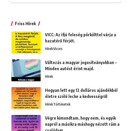
Friss Hírek
VICC: Az ifjú feleség pörkölttel várja a
hazatérő férjét.
Hírek
Vicces
Változás a magyar jogosítványokban –
Minden autóst érint majd.
Hírek
Hogyan lett egy 12 dolláros ajándékból
életre szóló lecke a kedvességről
Hírek
Történetek
Végre kimondtam, hogy nem, és egyik
napról a másikra máshogy nézett rám a
családom