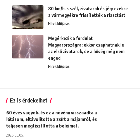
80 km/h-s szél, zivatarok és jég: ezekre
a vármegyékre frissítették a riasztást
Hírek
Időjárás
Megérkezik a fordulat
Magyarországra: ekkor csaphatnak le
az első zivatarok, de a hőség még nem
enged
Hírek
Időjárás
Ez is érdekelhet
60 éves vagyok, és ez a növény visszaadta a
látásom, eltávolította a zsírt a májamról, és
teljesen megtisztította a beleimet.
2026.05.05.