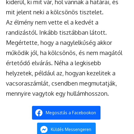
kiderül, ki mit vár, hol vannak a határai, és
mit jelent neki a kölcsönös tisztelet.
Az élmény nem vette el a kedvét a
randizástól. Inkább tisztábban látott.
Megértette, hogy a nagylelkűség akkor
működik jól, ha kölcsönös, és nem magától
értetődő elvárás. Néha a legkisebb
helyzetek, például az, hogyan kezelitek a
vacsoraszámlát, csendben megmutatják,
mennyire vagytok egy hullámhosszon.
Megosztás a Facebookon
Küldés Messengeren