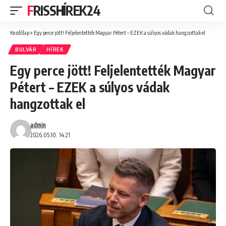
FRISSHÍREK24
Kezdőlap
»
Egy perce jött! Feljelentették Magyar Pétert – EZEK a súlyos vádak hangzottak el
BULVÁR
HÍREK
Egy perce jött! Feljelentették Magyar
Pétert – EZEK a súlyos vádak
hangzottak el
admin
2026.05.10. 14:21