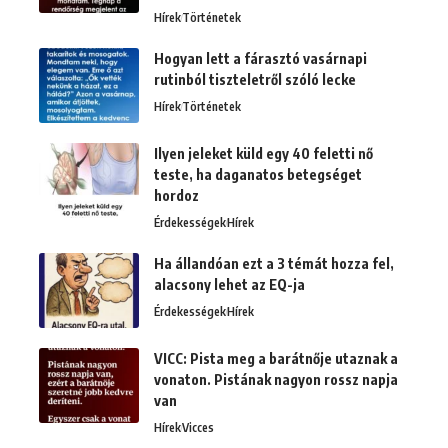
Hírek
Történetek
Hogyan lett a fárasztó vasárnapi
rutinból tiszteletről szóló lecke
Hírek
Történetek
Ilyen jeleket küld egy 40 feletti nő
teste, ha daganatos betegséget
hordoz
Érdekességek
Hírek
Ha állandóan ezt a 3 témát hozza fel,
alacsony lehet az EQ-ja
Érdekességek
Hírek
VICC: Pista meg a barátnője utaznak a
vonaton. Pistának nagyon rossz napja
van
Hírek
Vicces