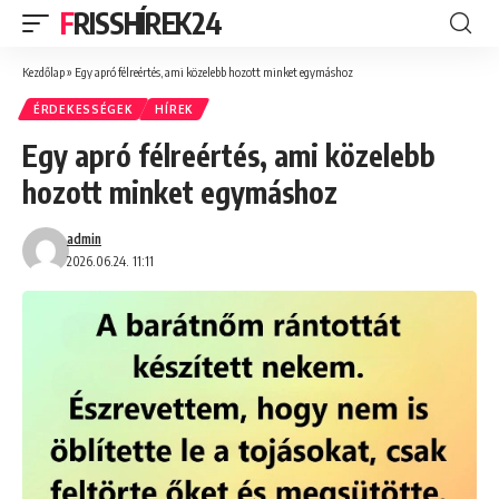
FRISSHÍREK24
Kezdőlap
»
Egy apró félreértés, ami közelebb hozott minket egymáshoz
ÉRDEKESSÉGEK
HÍREK
Egy apró félreértés, ami közelebb
hozott minket egymáshoz
admin
2026.06.24. 11:11