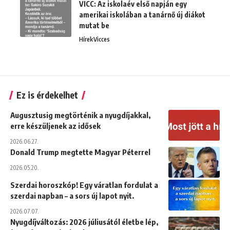
VICC: Az iskolaév első napján egy
amerikai iskolában a tanárnő új diákot
mutat be
Hírek
Vicces
Ez is érdekelhet
Augusztusig megtörténik a nyugdíjakkal,
erre készüljenek az idősek
2026.06.27.
Donald Trump megtette Magyar Péterrel
2026.05.20.
Szerdai horoszkóp! Egy váratlan fordulat a
szerdai napban – a sors új lapot nyit.
2026.07.07.
Nyugdíjváltozás: 2026 júliusától életbe lép,