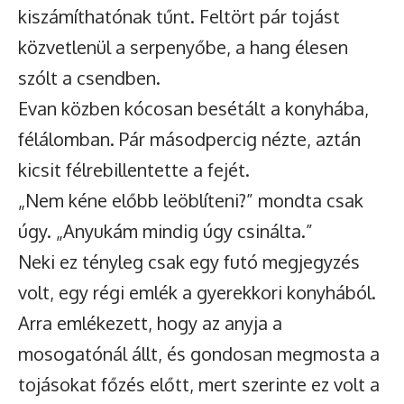
kiszámíthatónak tűnt. Feltört pár tojást
közvetlenül a serpenyőbe, a hang élesen
szólt a csendben.
Evan közben kócosan besétált a konyhába,
félálomban. Pár másodpercig nézte, aztán
kicsit félrebillentette a fejét.
„Nem kéne előbb leöblíteni?” mondta csak
úgy. „Anyukám mindig úgy csinálta.”
Neki ez tényleg csak egy futó megjegyzés
volt, egy régi emlék a gyerekkori konyhából.
Arra emlékezett, hogy az anyja a
mosogatónál állt, és gondosan megmosta a
tojásokat főzés előtt, mert szerinte ez volt a