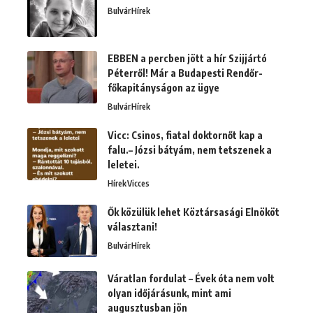
Bulvár
Hírek
EBBEN a percben jött a hír Szijjártó
Péterről! Már a Budapesti Rendőr-
főkapitányságon az ügye
Bulvár
Hírek
Vicc: Csinos, fiatal doktornőt kap a
falu.– Józsi bátyám, nem tetszenek a
leletei.
Hírek
Vicces
Ők közülük lehet Köztársasági Elnököt
választani!
Bulvár
Hírek
Váratlan fordulat – Évek óta nem volt
olyan időjárásunk, mint ami
augusztusban jön