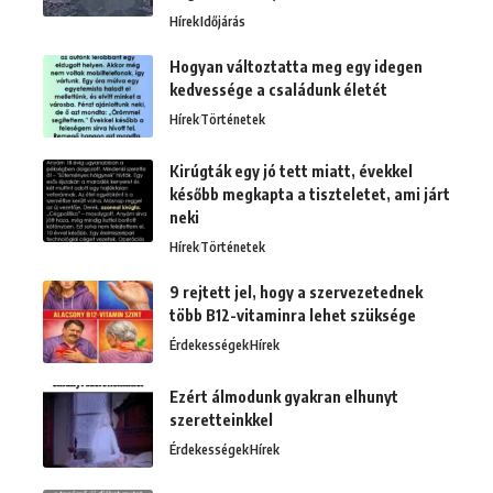
Hírek
Időjárás
Hogyan változtatta meg egy idegen
kedvessége a családunk életét
Hírek
Történetek
Kirúgták egy jó tett miatt, évekkel
később megkapta a tiszteletet, ami járt
neki
Hírek
Történetek
9 rejtett jel, hogy a szervezetednek
több B12-vitaminra lehet szüksége
Érdekességek
Hírek
Ezért álmodunk gyakran elhunyt
szeretteinkkel
Érdekességek
Hírek