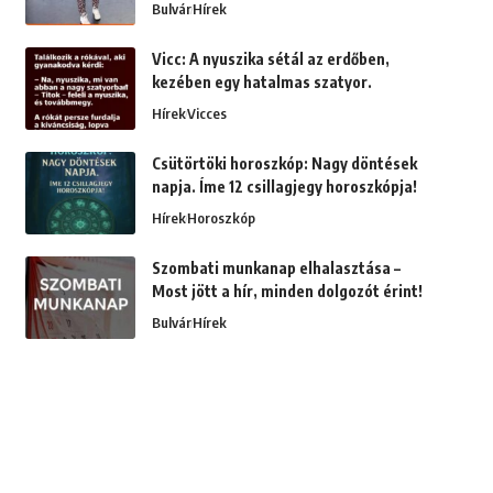
Bulvár
Hírek
Vicc: A nyuszika sétál az erdőben,
kezében egy hatalmas szatyor.
Hírek
Vicces
Csütörtöki horoszkóp: Nagy döntések
napja. Íme 12 csillagjegy horoszkópja!
Hírek
Horoszkóp
Szombati munkanap elhalasztása –
Most jött a hír, minden dolgozót érint!
Bulvár
Hírek