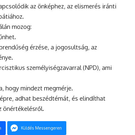
apcsolódik az önképhez, az elismerés iránti
pátiához.
kálán mozog:
űnhet.
rendűség érzése, a jogosultság, az
énye.
cisztikus személyiségzavarral (NPD), ami
rra, hogy mindezt megmérje.
képre, adhat beszédtémát, és elindíthat
z önértékelésről.
n
Küldés Messengeren