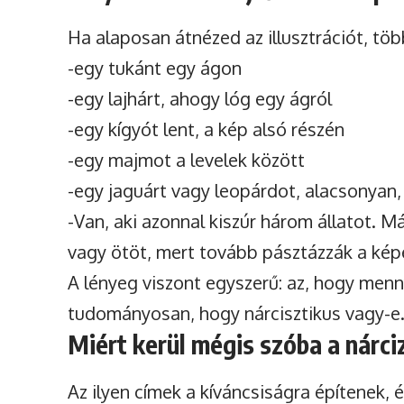
Ha alaposan átnézed az illusztrációt, tö
-egy tukánt egy ágon
-egy lajhárt, ahogy lóg egy ágról
-egy kígyót lent, a kép alsó részén
-egy majmot a levelek között
-egy jaguárt vagy leopárdot, alacsonyan,
-Van, aki azonnal kiszúr három állatot. 
vagy ötöt, mert tovább pásztázzák a kép
A lényeg viszont egyszerű: az, hogy menny
tudományosan, hogy nárcisztikus vagy-e
Miért kerül mégis szóba a nárc
Az ilyen címek a kíváncsiságra építenek, 