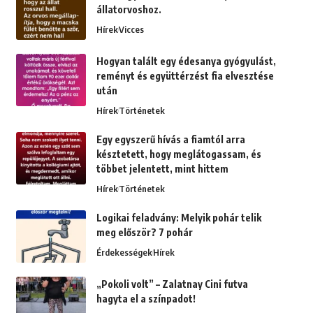
állatorvoshoz.
Hírek
Vicces
Hogyan talált egy édesanya gyógyulást,
reményt és együttérzést fia elvesztése
után
Hírek
Történetek
Egy egyszerű hívás a fiamtól arra
késztetett, hogy meglátogassam, és
többet jelentett, mint hittem
Hírek
Történetek
Logikai feladvány: Melyik pohár telik
meg először? 7 pohár
Érdekességek
Hírek
„Pokoli volt” – Zalatnay Cini futva
hagyta el a színpadot!