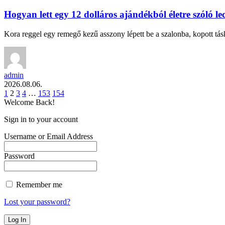
Hogyan lett egy 12 dolláros ajándékból életre szóló le
Kora reggel egy remegő kezű asszony lépett be a szalonba, kopott tá
admin
2026.08.06.
1
2
3
4
…
153
154
Welcome Back!
Sign in to your account
Username or Email Address
Password
Remember me
Lost your password?