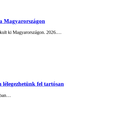
óna Magyarországon
lakult ki Magyarországon. 2026.…
 lélegezhetünk fel tartósan
abban…