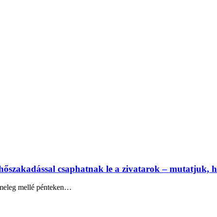
elhőszakadással csaphatnak le a zivatarok – mutatjuk, h
y meleg mellé pénteken…