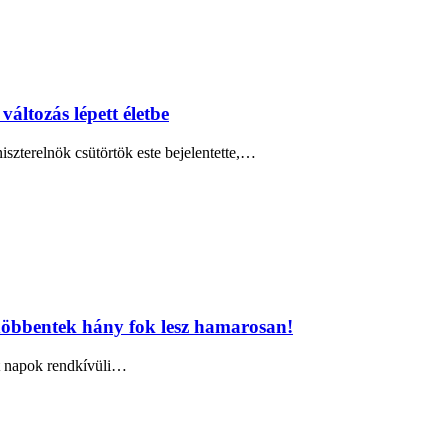
áltozás lépett életbe
iszterelnök csütörtök este bejelentette,…
gdöbbentek hány fok lesz hamarosan!
lt napok rendkívüli…