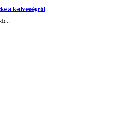
cke a kedvességről
skát…