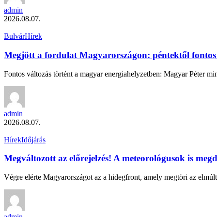
admin
2026.08.07.
Bulvár
Hírek
Megjött a fordulat Magyarországon: péntektől fontos v
Fontos változás történt a magyar energiahelyzetben: Magyar Péter min
admin
2026.08.07.
Hírek
Időjárás
Megváltozott az előrejelzés! A meteorológusok is me
Végre elérte Magyarországot az a hidegfront, amely megtöri az elmú
admin