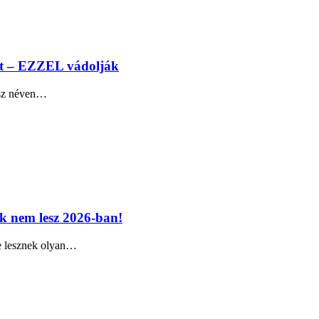
ert – EZZEL vádolják
pasz néven…
k nem lesz 2026-ban!
e lesznek olyan…