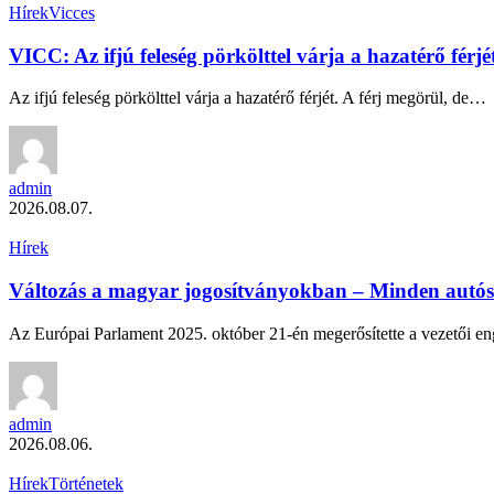
Hírek
Vicces
VICC: Az ifjú feleség pörkölttel várja a hazatérő férjé
Az ifjú feleség pörkölttel várja a hazatérő férjét. A férj megörül, de…
admin
2026.08.07.
Hírek
Változás a magyar jogosítványokban – Minden autóst
Az Európai Parlament 2025. október 21-én megerősítette a vezetői 
admin
2026.08.06.
Hírek
Történetek