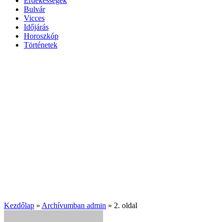
Érdekességek
Bulvár
Vicces
Időjárás
Horoszkóp
Történetek
Kezdőlap
»
Archívumban admin
»
2. oldal