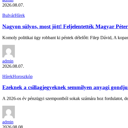
2026.08.07.
Bulvár
Hírek
Nagyon súlyos, most jött! Feljelentették Magyar Pét
Komoly politikai ügy robbant ki péntek délelőtt: Filep Dávid, A ko
admin
2026.08.07.
Hírek
Horoszkóp
Ezeknek a csillagjegyeknek semmilyen anyagi gondju
A 2026-os év pénzügyi szempontból sokak számára hoz fordulatot, d
admin
2026.08.08.