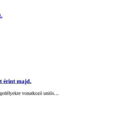
t.
 érint majd.
engedélyekre vonatkozó uniós…