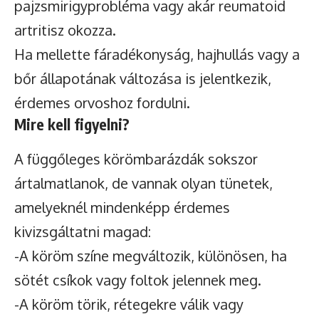
pajzsmirigyprobléma vagy akár reumatoid
artritisz okozza.
Ha mellette fáradékonyság, hajhullás vagy a
bőr állapotának változása is jelentkezik,
érdemes orvoshoz fordulni.
Mire kell figyelni?
A függőleges körömbarázdák sokszor
ártalmatlanok, de vannak olyan tünetek,
amelyeknél mindenképp érdemes
kivizsgáltatni magad:
-A köröm színe megváltozik, különösen, ha
sötét csíkok vagy foltok jelennek meg.
-A köröm törik, rétegekre válik vagy