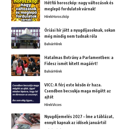
Hétfői horoszkóp: nagy változások és
meglepő fordulatok várnak!
Hírek
Horoszkóp
Óriási hír jött a nyugdíjasoknak, sokan
még mindig nem tudnak róla
Bulvár
Hírek
Hatalmas Botrány a Parlamentben: a
Fidesz ismét kitett magáért!
Bulvár
Hírek
VICC: A férj este későn ér haza.
Csendben becsukja maga mögött az
ajtót
Hírek
Vicces
Nyugdíjemelés 2027 – Íme a táblázat,
ennyit kapnak az idősek januártól