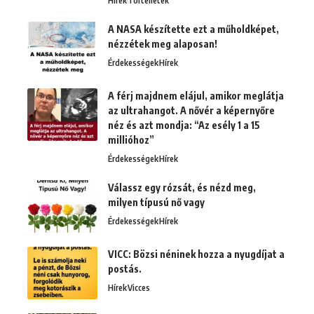
Hírek
Történetek
A NASA készítette ezt a műholdképet,
nézzétek meg alaposan!
Érdekességek
Hírek
A férj majdnem elájul, amikor meglátja
az ultrahangot. A nővér a képernyőre
néz és azt mondja: “Az esély 1 a 15
millióhoz”
Érdekességek
Hírek
Válassz egy rózsát, és nézd meg,
milyen típusú nő vagy
Érdekességek
Hírek
VICC: Bözsi néninek hozza a nyugdíjat a
postás.
Hírek
Vicces