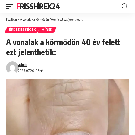
FRISSHÍREK24
Kezdőlap
»
A vonalak a körmödön 40 év felett ezt jelenthetik:
ÉRDEKESSÉGEK
HÍREK
A vonalak a körmödön 40 év felett
ezt jelenthetik:
admin
2026.07.26. 05:44