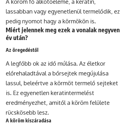
A köröm fő alkotóeleme, a keratin,
lassabban vagy egyenetlenül termelődik, ez
pedig nyomot hagy a körmökön is.
Miért jelennek meg ezek a vonalak negyven
év után?
Az öregedéstől
A legfőbb ok az idő múlása. Az életkor
előrehaladtával a bőrsejtek megújulása
lassul, beleértve a körmöt termelő sejteket
is. Ez egyenetlen keratintermelést
eredményezhet, amitől a köröm felülete
rücskösebb lesz.
A köröm kiszáradása