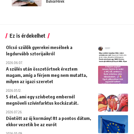
Bulvár
Hírek
Ez is érdekelhet
Olcsó szülők gyerekei mesélnek a
legdurvább sztorijaikról
2026.06.07.
A szülés után összetörtnek éreztem
magam, amíg a férjem meg nem mutatta,
milyen az igazi szeretet
2026.05.12.
5 étel, ami egy szívbeteg embernél
megnöveli szívinfarktus kockázatát.
2026.07.26.
Döntött az új kormány! Itt a pontos dátum,
ekkor vezetik be az eurót
2026.05.09.