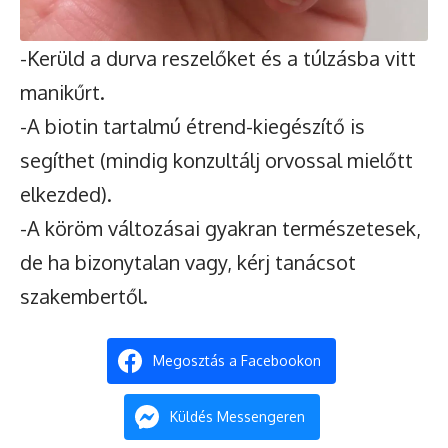
-Kerüld a durva reszelőket és a túlzásba vitt
manikűrt.
-A biotin tartalmú étrend-kiegészítő is
segíthet (mindig konzultálj orvossal mielőtt
elkezded).
-A köröm változásai gyakran természetesek,
de ha bizonytalan vagy, kérj tanácsot
szakembertől.
Megosztás a Facebookon
Küldés Messengeren