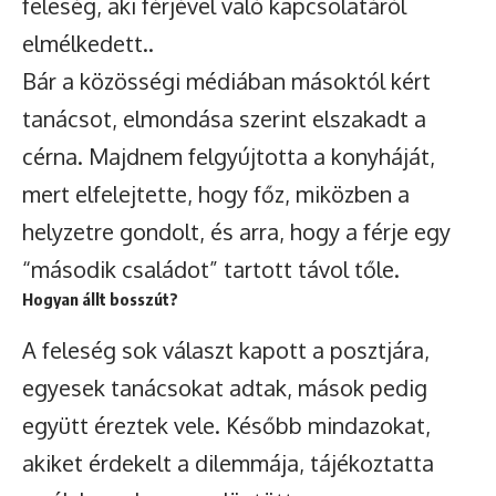
feleség, aki férjével való kapcsolatáról
elmélkedett..
Bár a közösségi médiában másoktól kért
tanácsot, elmondása szerint elszakadt a
cérna. Majdnem felgyújtotta a konyháját,
mert elfelejtette, hogy főz, miközben a
helyzetre gondolt, és arra, hogy a férje egy
“második családot” tartott távol tőle.
Hogyan állt bosszút?
A feleség sok választ kapott a posztjára,
egyesek tanácsokat adtak, mások pedig
együtt éreztek vele. Később mindazokat,
akiket érdekelt a dilemmája, tájékoztatta