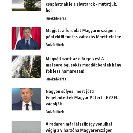
csaphatnak le a zivatarok – mutatjuk,
hol
Hírek
Időjárás
Megjött a fordulat Magyarországon:
péntektől fontos változás lépett életbe
Bulvár
Hírek
Megváltozott az előrejelzés! A
meteorológusok is megdöbbentek hány
fok lesz hamarosan!
Hírek
Időjárás
Nagyon súlyos, most jött!
Feljelentették Magyar Pétert – EZZEL
vádolják
Bulvár
Hírek
A radaron már látszik: így vonulhat
végig a viharzóna Magyarországon