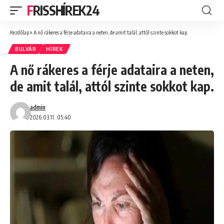
FRISSHÍREK24
Kezdőlap
»
A nő rákeres a férje adataira a neten, de amit talál, attól szinte sokkot kap.
BULVÁR
HÍREK
A nő rákeres a férje adataira a neten,
de amit talál, attól szinte sokkot kap.
admin
2026.03.11. 05:40