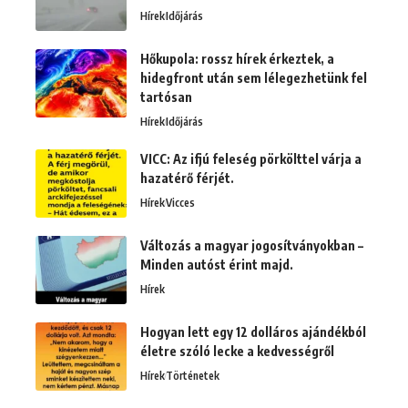
Hírek
Időjárás
Hőkupola: rossz hírek érkeztek, a
hidegfront után sem lélegezhetünk fel
tartósan
Hírek
Időjárás
VICC: Az ifjú feleség pörkölttel várja a
hazatérő férjét.
Hírek
Vicces
Változás a magyar jogosítványokban –
Minden autóst érint majd.
Hírek
Hogyan lett egy 12 dolláros ajándékból
életre szóló lecke a kedvességről
Hírek
Történetek