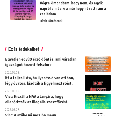
Végre kimondtam, hogy nem, és egyik
napról a másikra máshogy nézett rám a
családom
Hírek
Történetek
Ez is érdekelhet
Egyetlen együttérző döntés, ami váratlan
igazságot hozott felszínre
2026.05.03.
Itt a teljes lista, ha ilyen tv-d van otthon,
légy óvatos, kiadták a figyelmeztetést.
2026.05.03.
Vicc: Kiszáll a NAV a tanyára, hogy
ellenőrizzék az illegális szeszfőzést.
2026.05.07.
Vicc: A szőke nő moziba megy