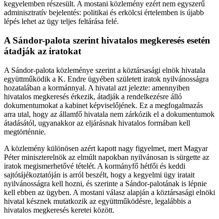
kegyelemben részesült. A mostani közlemény ezért nem egyszerű
adminisztratív bejelentés: politikai és erkölcsi értelemben is újabb
lépés lehet az ügy teljes feltárása felé.
A Sándor-palota szerint hivatalos megkeresés esetén
átadják az iratokat
A Sándor-palota közleménye szerint a köztársasági elnök hivatala
együttműködik a K. Endre ügyében született iratok nyilvánosságra
hozatalában a kormánnyal. A hivatal azt jelezte: amennyiben
hivatalos megkeresés érkezik, átadják a rendelkezésre álló
dokumentumokat a kabinet képviselőjének. Ez a megfogalmazás
arra utal, hogy az államfő hivatala nem zárkózik el a dokumentumok
átadásától, ugyanakkor az eljárásnak hivatalos formában kell
megtörténnie.
A közlemény különösen azért kapott nagy figyelmet, mert Magyar
Péter miniszterelnök az elmúlt napokban nyilvánosan is sürgette az
iratok megismerhetővé tételét. A kormányfő hétfői és keddi
sajtótájékoztatóján is arról beszélt, hogy a kegyelmi ügy iratait
nyilvánosságra kell hozni, és szerinte a Sándor-palotának is lépnie
kell ebben az ügyben. A mostani válasz alapján a köztársasági elnöki
hivatal késznek mutatkozik az együttműködésre, legalábbis a
hivatalos megkeresés keretei között.