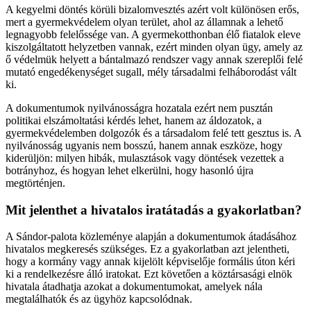
A kegyelmi döntés körüli bizalomvesztés azért volt különösen erős,
mert a gyermekvédelem olyan terület, ahol az államnak a lehető
legnagyobb felelőssége van. A gyermekotthonban élő fiatalok eleve
kiszolgáltatott helyzetben vannak, ezért minden olyan ügy, amely az
ő védelmük helyett a bántalmazó rendszer vagy annak szereplői felé
mutató engedékenységet sugall, mély társadalmi felháborodást vált
ki.
A dokumentumok nyilvánosságra hozatala ezért nem pusztán
politikai elszámoltatási kérdés lehet, hanem az áldozatok, a
gyermekvédelemben dolgozók és a társadalom felé tett gesztus is. A
nyilvánosság ugyanis nem bosszú, hanem annak eszköze, hogy
kiderüljön: milyen hibák, mulasztások vagy döntések vezettek a
botrányhoz, és hogyan lehet elkerülni, hogy hasonló újra
megtörténjen.
Mit jelenthet a hivatalos iratátadás a gyakorlatban?
A Sándor-palota közleménye alapján a dokumentumok átadásához
hivatalos megkeresés szükséges. Ez a gyakorlatban azt jelentheti,
hogy a kormány vagy annak kijelölt képviselője formális úton kéri
ki a rendelkezésre álló iratokat. Ezt követően a köztársasági elnök
hivatala átadhatja azokat a dokumentumokat, amelyek nála
megtalálhatók és az ügyhöz kapcsolódnak.