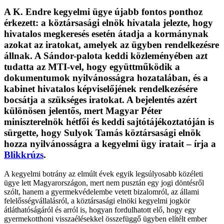
A K. Endre kegyelmi ügye újabb fontos ponthoz
érkezett: a köztársasági elnök hivatala jelezte, hogy
hivatalos megkeresés esetén átadja a kormánynak
azokat az iratokat, amelyek az ügyben rendelkezésre
állnak. A Sándor-palota keddi közleményében azt
tudatta az MTI-vel, hogy együttműködik a
dokumentumok nyilvánosságra hozatalában, és a
kabinet hivatalos képviselőjének rendelkezésére
bocsátja a szükséges iratokat. A bejelentés azért
különösen jelentős, mert Magyar Péter
miniszterelnök hétfői és keddi sajtótájékoztatóján is
sürgette, hogy Sulyok Tamás köztársasági elnök
hozza nyilvánosságra a kegyelmi ügy iratait – írja a
Blikkrúzs
.
A kegyelmi botrány az elmúlt évek egyik legsúlyosabb közéleti
ügye lett Magyarországon, mert nem pusztán egy jogi döntésről
szólt, hanem a gyermekvédelembe vetett bizalomról, az állami
felelősségvállalásról, a köztársasági elnöki kegyelmi jogkör
átláthatóságáról és arról is, hogyan fordulhatott elő, hogy egy
gyermekotthoni visszaélésekkel összefüggő ügyben elítélt ember