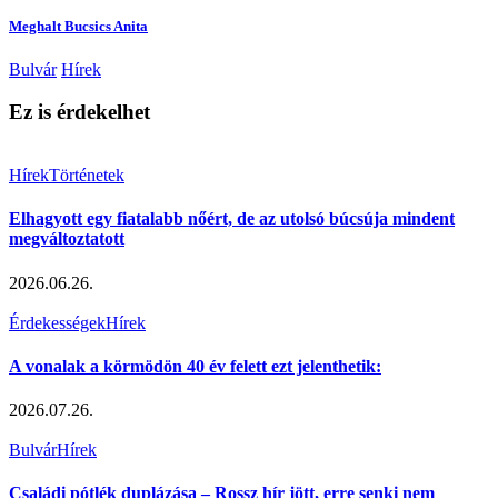
Meghalt Bucsics Anita
Bulvár
Hírek
Ez is érdekelhet
Hírek
Történetek
Elhagyott egy fiatalabb nőért, de az utolsó búcsúja mindent
megváltoztatott
2026.06.26.
Érdekességek
Hírek
A vonalak a körmödön 40 év felett ezt jelenthetik:
2026.07.26.
Bulvár
Hírek
Családi pótlék duplázása – Rossz hír jött, erre senki nem