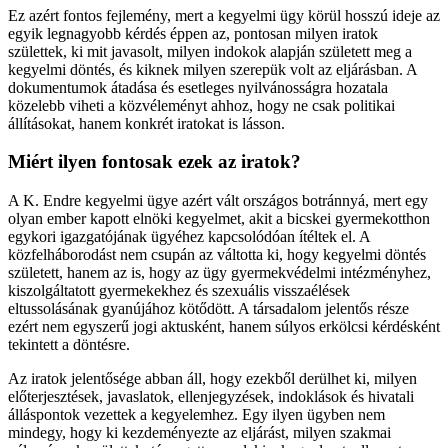
Ez azért fontos fejlemény, mert a kegyelmi ügy körül hosszú ideje az
egyik legnagyobb kérdés éppen az, pontosan milyen iratok
születtek, ki mit javasolt, milyen indokok alapján született meg a
kegyelmi döntés, és kiknek milyen szerepük volt az eljárásban. A
dokumentumok átadása és esetleges nyilvánosságra hozatala
közelebb viheti a közvéleményt ahhoz, hogy ne csak politikai
állításokat, hanem konkrét iratokat is lásson.
Miért ilyen fontosak ezek az iratok?
A K. Endre kegyelmi ügye azért vált országos botránnyá, mert egy
olyan ember kapott elnöki kegyelmet, akit a bicskei gyermekotthon
egykori igazgatójának ügyéhez kapcsolódóan ítéltek el. A
közfelháborodást nem csupán az váltotta ki, hogy kegyelmi döntés
született, hanem az is, hogy az ügy gyermekvédelmi intézményhez,
kiszolgáltatott gyermekekhez és szexuális visszaélések
eltussolásának gyanújához kötődött. A társadalom jelentős része
ezért nem egyszerű jogi aktusként, hanem súlyos erkölcsi kérdésként
tekintett a döntésre.
Az iratok jelentősége abban áll, hogy ezekből derülhet ki, milyen
előterjesztések, javaslatok, ellenjegyzések, indoklások és hivatali
álláspontok vezettek a kegyelemhez. Egy ilyen ügyben nem
mindegy, hogy ki kezdeményezte az eljárást, milyen szakmai