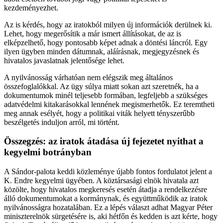
kezdeményezhet.
Az is kérdés, hogy az iratokból milyen új információk derülnek ki.
Lehet, hogy megerősítik a már ismert állításokat, de az is
elképzelhető, hogy pontosabb képet adnak a döntési láncról. Egy
ilyen ügyben minden dátumnak, aláírásnak, megjegyzésnek és
hivatalos javaslatnak jelentősége lehet.
A nyilvánosság várhatóan nem elégszik meg általános
összefoglalókkal. Az ügy súlya miatt sokan azt szeretnék, ha a
dokumentumok minél teljesebb formában, legfeljebb a szükséges
adatvédelmi kitakarásokkal lennének megismerhetők. Ez teremtheti
meg annak esélyét, hogy a politikai viták helyett tényszerűbb
beszélgetés induljon arról, mi történt.
Összegzés: az iratok átadása új fejezetet nyithat a
kegyelmi botrányban
A Sándor-palota keddi közleménye újabb fontos fordulatot jelent a
K. Endre kegyelmi ügyében. A köztársasági elnök hivatala azt
közölte, hogy hivatalos megkeresés esetén átadja a rendelkezésre
álló dokumentumokat a kormánynak, és együttműködik az iratok
nyilvánosságra hozatalában. Ez a lépés választ adhat Magyar Péter
miniszterelnök sürgetésére is, aki hétfőn és kedden is azt kérte, hogy