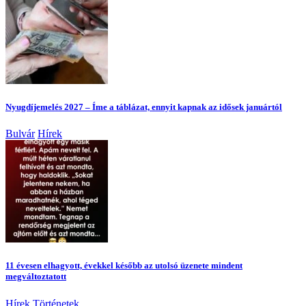
Nyugdíjemelés 2027 – Íme a táblázat, ennyit kapnak az idősek januártól
Bulvár
Hírek
11 évesen elhagyott, évekkel később az utolsó üzenete mindent
megváltoztatott
Hírek
Történetek