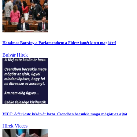
Hatalmas Botrány a Parlamentben: a Fidesz ismét kitett magáért!
Bulvár
Hírek
VICC: A férj este későn ér haza. Csendben becsukja maga mögött az ajtót
Hírek
Vicces