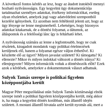
A következő fontos kérdés az lesz, hogy az átadott iratokból mennyi
hozható nyilvánosságra. Egy kegyelmi ügy dokumentációja
tartalmazhat személyes adatokat, érzékeny információkat, esetleg
olyan részleteket, amelyek jogi vagy adatvédelmi szempontból
kezelést igényelnek. Ez azonban nem feltétlenül jelenti azt, hogy az
ügy lényege ne lenne megismerhető. Lehetséges, hogy bizonyos
adatokat kitakarnak, de a döntési folyamat, a dátumok, az
álláspontok és a felelősségi lánc így is feltárható lehet.
A nyilvánosság számára az lenne a legfontosabb, hogy ne csak
részletek, kiragadott mondatok vagy politikai értelmezések
kerüljenek elő, hanem a folyamat egésze váljon érthetővé. Ki
készítette elő az ügyet? Milyen javaslat született? Ki támogatta? Ki
ellenezte? Mikor és milyen indokkal változott a döntés iránya? Ki
ellenjegyezte? Milyen információk voltak a döntéshozók előtt? Ezek
azok a kérdések, amelyekre a dokumentumok választ adhatnak.
Sulyok Tamás szerepe is politikai figyelem
középpontjába került
Magyar Péter megszólalásai után Sulyok Tamás köztársasági elnök
szerepe ismét a politikai figyelem középpontjába került, még akkor
is, ha maga a kegyelmi döntés korábban, más államfő idején
született. A mostani államfő hivatala azért került nyomás alá, mert a