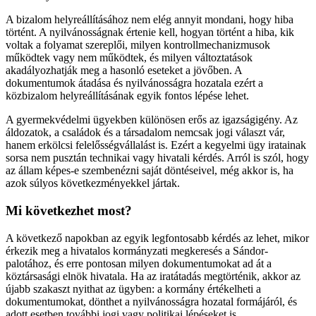
A bizalom helyreállításához nem elég annyit mondani, hogy hiba
történt. A nyilvánosságnak értenie kell, hogyan történt a hiba, kik
voltak a folyamat szereplői, milyen kontrollmechanizmusok
működtek vagy nem működtek, és milyen változtatások
akadályozhatják meg a hasonló eseteket a jövőben. A
dokumentumok átadása és nyilvánosságra hozatala ezért a
közbizalom helyreállításának egyik fontos lépése lehet.
A gyermekvédelmi ügyekben különösen erős az igazságigény. Az
áldozatok, a családok és a társadalom nemcsak jogi választ vár,
hanem erkölcsi felelősségvállalást is. Ezért a kegyelmi ügy iratainak
sorsa nem pusztán technikai vagy hivatali kérdés. Arról is szól, hogy
az állam képes-e szembenézni saját döntéseivel, még akkor is, ha
azok súlyos következményekkel jártak.
Mi következhet most?
A következő napokban az egyik legfontosabb kérdés az lehet, mikor
érkezik meg a hivatalos kormányzati megkeresés a Sándor-
palotához, és erre pontosan milyen dokumentumokat ad át a
köztársasági elnök hivatala. Ha az iratátadás megtörténik, akkor az
újabb szakaszt nyithat az ügyben: a kormány értékelheti a
dokumentumokat, dönthet a nyilvánosságra hozatal formájáról, és
adott esetben további jogi vagy politikai lépéseket is