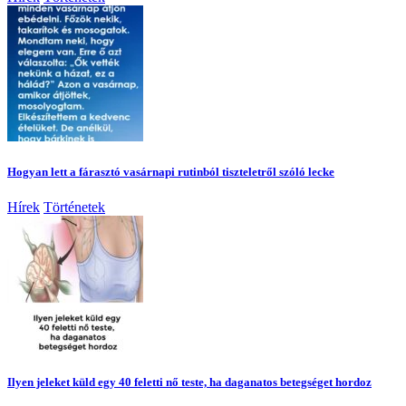
Hogyan lett a fárasztó vasárnapi rutinból tiszteletről szóló lecke
Hírek
Történetek
Ilyen jeleket küld egy 40 feletti nő teste, ha daganatos betegséget hordoz