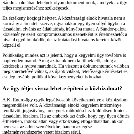
Sándor-palotában lehetnek olyan dokumentumok, amelyek az ügy
teljes megismeréséhez szükségesek.
Ez érzékeny közjogi helyzet. A köztársasági elnök hivatala nem a
kormány alárendelt szerve, ugyanakkor egy ilyen súlyú ügyben a
társadalmi elvárás az átláthatóság irányába mutat. A Sándor-palota
közleménye ezért kompromisszumos üzenetként is értelmezhető: a
hivatal együttműködik, de az iratátadást hivatalos keretek között
képzeli el.
Politikailag mindez azt is jelenti, hogy a kegyelmi ügy továbbra is
napirenden marad. Amíg az iratok nem kerülnek elő, addig a
kérdések is nyitva maradnak. Ha viszont a dokumentumok valóban
megismerhetővé válnak, az újabb vitákat, felelősségi kérdéseket és
esetleg további politikai következményeket is hozhat.
Az ügy tétje: vissza lehet-e építeni a közbizalmat?
A K. Endre-ügy egyik legsúlyosabb következménye a közbizalom
megrendülése volt. A köztársasági elnöki kegyelem intézménye
rendkívüli jogosítvány, amelynek működéséhez különösen fontos a
társadalmi bizalom. Ha az emberek azt érzik, hogy egy ilyen döntés
érthetetlen, indokolatlan vagy erkölcsileg elfogadhatatlan, akkor
nemcsak az adott személyekbe, hanem az egész
intézményrendszerbe vetett bizalom sérül.