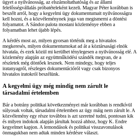
ügyet a nyilvánosság, az elszámoltathatóság és az állami
felelősségvállalás próbatételeként kezeli. Magyar Péter korábban is
beszélt arról, hogy a kegyelmi ügy dokumentumait nyilvánosságra
kell hozni, és a közvéleménynek joga van megismerni a döntési
folyamatot. A Sándor-palota mostani közleménye ebben a
folyamatban lehet újabb lépés.
A kérdés most az, milyen gyorsan történik meg a hivatalos
megkeresés, milyen dokumentumokat ad át a köztársasági elnök
hivatala, és ezek közül mi kerülhet ténylegesen a nyilvánosság elé. A
közlemény alapján az együttműködési szándék megvan, de a
részletek még döntőek lesznek. Nem mindegy, hogy teljes
iratanyagról, részleges dokumentációról vagy csak bizonyos
hivatalos iratokról beszélünk.
A kegyelmi ügy még mindig nem zárult le
társadalmi értelemben
Bár a botrány politikai következményei már korábban is rendkívül
súlyosak voltak, társadalmi értelemben az ügy máig nem zárult le. A
közvélemény egy része továbbra is azt szeretné tudni, pontosan kik
és milyen indokok alapján járultak hozzá ahhoz, hogy K. Endre
kegyelmet kapjon. A lemondások és politikai visszavonulások
önmagukban nem adtak minden kérdésre választ.