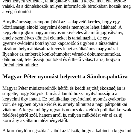
vélemények születtek, támogatta-e valaki a kegyelmet, ellenezte-e
valaki, és a döntéshozók milyen információk birtokában hozták meg
a végső döntést.
A nyilvánosság szempontjából az is alapvető kérdés, hogy egy
köztársasági elnöki kegyelmi döntés mennyire lehet átlátható. A
kegyelmi jogkör hagyományosan kivételes államfői jogosítvány,
amely személyes döntési elemeket is tartalmazhat, de egy
gyermekvédelmi botrányhoz kapcsolódó ügyben a társadalmi
bizalom helyreállításához kevés lehet az általános magyarázat.
Ilyenkor az emberek konkrétumokat várnak: dokumentumokat,
dátumokat, felelősségi pontokat és érthető választ arra, hogyan
történhetett mindez.
Magyar Péter nyomást helyezett a Sándor-palotára
Magyar Péter miniszterelnök hétfői és keddi sajtótájékoztatóján is
sürgette, hogy Sulyok Tamás államfő hozza nyilvánosságra a
kegyelmi ügy iratait. Ez politikailag egyértelmű nyomásgyakorlás
volt, de egyben olyan kérdés is, amely túlmutat a napi pártpolitikai
vitákon. A kegyelmi ügy ugyanis nemcsak az előző politikai korszak
felelősségéről szól, hanem arról is, milyen működést vár el az új
kormány az állami intézményektől.
A kormányfő megszólalásaiból az látszik, hogy a kabinet a kegyelmi