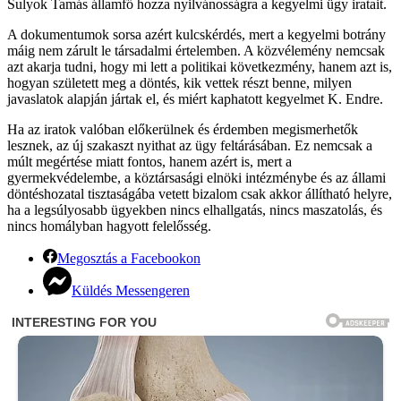
Sulyok Tamás államfő hozza nyilvánosságra a kegyelmi ügy iratait.
A dokumentumok sorsa azért kulcskérdés, mert a kegyelmi botrány
máig nem zárult le társadalmi értelemben. A közvélemény nemcsak
azt akarja tudni, hogy mi lett a politikai következmény, hanem azt is,
hogyan született meg a döntés, kik vettek részt benne, milyen
javaslatok alapján jártak el, és miért kaphatott kegyelmet K. Endre.
Ha az iratok valóban előkerülnek és érdemben megismerhetők
lesznek, az új szakaszt nyithat az ügy feltárásában. Ez nemcsak a
múlt megértése miatt fontos, hanem azért is, mert a
gyermekvédelembe, a köztársasági elnöki intézménybe és az állami
döntéshozatal tisztaságába vetett bizalom csak akkor állítható helyre,
ha a legsúlyosabb ügyekben nincs elhallgatás, nincs maszatolás, és
nincs homályban hagyott felelősség.
Megosztás a Facebookon
Küldés Messengeren