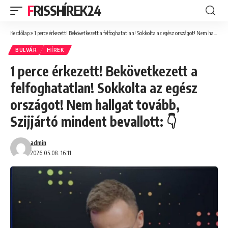
FRISSHÍREK24
Kezdőlap
»
1 perce érkezett! Bekövetkezett a felfoghatatlan! Sokkolta az egész országot! Nem hallgat tovább, Szijjártó mindent bevallott: 👇
BULVÁR
HÍREK
1 perce érkezett! Bekövetkezett a
felfoghatatlan! Sokkolta az egész
országot! Nem hallgat tovább,
Szijjártó mindent bevallott: 👇
admin
2026.05.08. 16:11