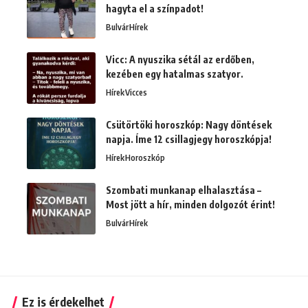
hagyta el a színpadot!
Bulvár
Hírek
Vicc: A nyuszika sétál az erdőben,
kezében egy hatalmas szatyor.
Hírek
Vicces
Csütörtöki horoszkóp: Nagy döntések
napja. Íme 12 csillagjegy horoszkópja!
Hírek
Horoszkóp
Szombati munkanap elhalasztása –
Most jött a hír, minden dolgozót érint!
Bulvár
Hírek
Ez is érdekelhet