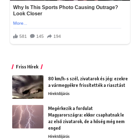
Friss Hírek
80 km/h-s szél, zivatarok és jég: ezekre
a vármegyékre frissítették a riasztást
Hírek
Időjárás
Megérkezik a fordulat
Magyarországra: ekkor csaphatnak le
az első zivatarok, de a hőség még nem
enged
Hírek
Időjárás