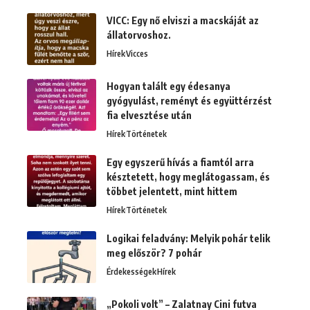
VICC: Egy nő elviszi a macskáját az
állatorvoshoz.
Hírek
Vicces
Hogyan talált egy édesanya
gyógyulást, reményt és együttérzést
fia elvesztése után
Hírek
Történetek
Egy egyszerű hívás a fiamtól arra
késztetett, hogy meglátogassam, és
többet jelentett, mint hittem
Hírek
Történetek
Logikai feladvány: Melyik pohár telik
meg először? 7 pohár
Érdekességek
Hírek
„Pokoli volt” – Zalatnay Cini futva