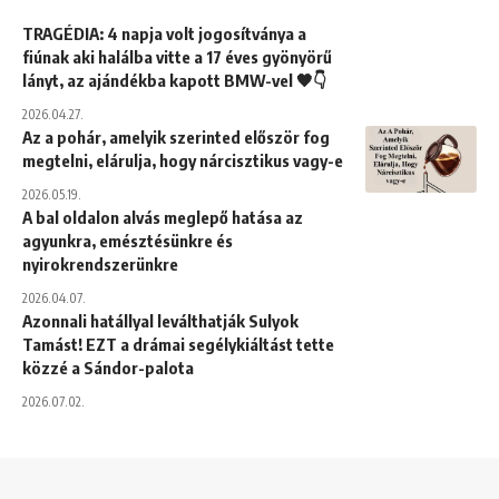
TRAGÉDIA: 4 napja volt jogosítványa a
fiúnak aki halálba vitte a 17 éves gyönyörű
lányt, az ajándékba kapott BMW-vel 🖤👇
2026.04.27.
Az a pohár, amelyik szerinted először fog
megtelni, elárulja, hogy nárcisztikus vagy-e
2026.05.19.
A bal oldalon alvás meglepő hatása az
agyunkra, emésztésünkre és
nyirokrendszerünkre
2026.04.07.
Azonnali hatállyal leválthatják Sulyok
Tamást! EZT a drámai segélykiáltást tette
közzé a Sándor-palota
2026.07.02.